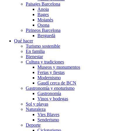
Paisajes Barcelona
Anoia
Bages
Moianès
Osona
Pirineos Barcelona
Berguedà
Qué hacer
Turismo sostenible
En familia
Bienestar
Cultura y tradiciones
Museos y monumentos
Ferias y fiestas
Modernismo
Gaudí cerca de BCN
Gastronomía y enoturismo
Gastronomía
Vinos y bodegas
Sol y playas
Naturaleza
Vies Blaves
Senderismo
Deporte
Cicloturismo