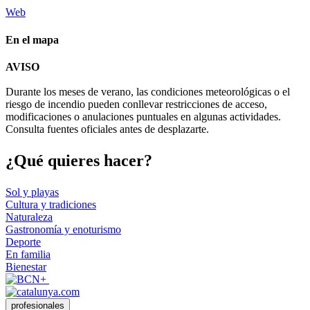
Web
En el mapa
Leaflet
| © Diputació de Barcelona
AVISO
+
Durante los meses de verano, las condiciones meteorológicas o el
−
riesgo de incendio pueden conllevar restricciones de acceso,
modificaciones o anulaciones puntuales en algunas actividades.
Consulta fuentes oficiales antes de desplazarte.
¿Qué qui
eres hacer?
Sol y playas
Cultura y tradiciones
Naturaleza
Gastronomía y enoturismo
Deporte
En familia
Bienestar
profesionales