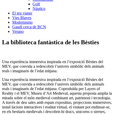
Golf
Náutico
El teu viatge
Vies Blaves
Modernismo
Gaudí cerca de BCN
Verano
La biblioteca
fantàstica de les Bèsties
Una experiència immersiva inspirada en l’exposició Bèsties del
MEV, que convida a redescobrir l’univers simbòlic dels animals
reals i imaginaris de l’edat mitjana.
Una experiència immersiva inspirada en l’exposició Bèsties del
MEV, que convida a redescobrir l’univers simbòlic dels animals
reals i imaginaris de l’edat mitjana. Coproduïda per Layers of
Reality i el MEV, Museu d’Art Medieval, aquesta proposta amplia la
mirada sobre el món medieval combinant art, patrimoni i tecnologia.
A través de deu sales amb espais expositius, projeccions immersives,
instal·lacions interactives i realitat virtual, el visitant pot endinsar-se,
en els bestiaris medievals i descobrir-hi dracs, unicorns o sirenes,