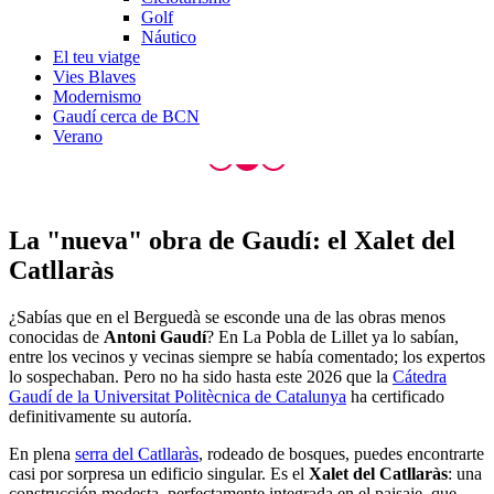
Golf
Náutico
El teu viatge
Vies Blaves
Modernismo
Gaudí cerca de BCN
Verano
La "nueva" obra
de Gaudí: el Xalet del
Catllaràs
¿Sabías que en el Berguedà se esconde una de las obras menos
conocidas de
Antoni Gaudí
? En La Pobla de Lillet ya lo sabían,
entre los vecinos y vecinas siempre se había comentado; los expertos
lo sospechaban. Pero no ha sido hasta este 2026 que la
Cátedra
Gaudí de la Universitat Politècnica de Catalunya
ha certificado
definitivamente su autoría.
En plena
serra del Catllaràs
, rodeado de bosques, puedes encontrarte
casi por sorpresa un edificio singular. Es el
Xalet del Catllaràs
: una
construcción modesta, perfectamente integrada en el paisaje, que