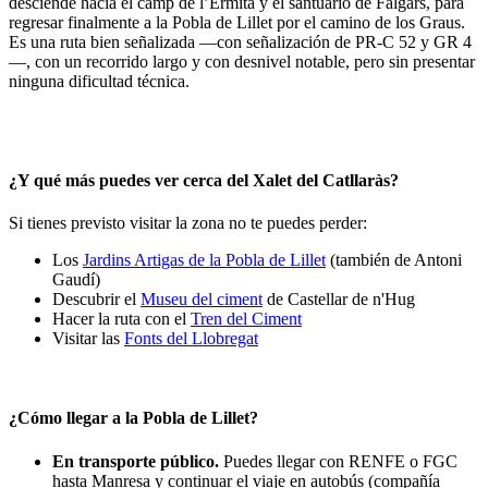
desciende hacia el camp de l’Ermità y el santuario de Falgars, para
regresar finalmente a la Pobla de Lillet por el camino de los Graus.
Es una ruta bien señalizada —con señalización de PR-C 52 y GR 4
—, con un recorrido largo y con desnivel notable, pero sin presentar
ninguna dificultad técnica.
¿Y qué más puedes ver cerca del Xalet del Catllaràs?
Si tienes previsto visitar la zona no te puedes perder:
Los
Jardins Artigas de la Pobla de Lillet
(también de Antoni
Gaudí)
Descubrir el
Museu del ciment
de Castellar de n'Hug
Hacer la ruta con el
Tren del Ciment
Visitar las
Fonts del Llobregat
¿Cómo llegar a la Pobla de Lillet?
En transporte público.
Puedes llegar con RENFE o FGC
hasta Manresa y continuar el viaje en autobús (compañía