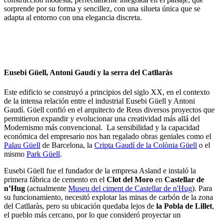
sorprende por su forma y sencillez, con una silueta única que se
adapta al entorno con una elegancia discreta.
Eusebi Güell, Antoni Gaudí y la serra del Catllaràs
Este edificio se construyó a principios del siglo XX, en el contexto
de la intensa relación entre el industrial Eusebi Güell y Antoni
Gaudí. Güell confió en el arquitecto de Reus diversos proyectos que
permitieron expandir y evolucionar una creatividad más allá del
Modernismo más convencional. La sensibilidad y la capacidad
económica del empresario nos han regalado obras geniales como el
Palau Güell
de Barcelona, la
Cripta Gaudí de la Colònia Güell
o el
mismo
Park Güell
.
Eusebi Güell fue el fundador de la empresa Asland e instaló la
primera fábrica de cemento en el
Clot del Moro
en
Castellar de
n’Hug
(actualmente
Museu del ciment de Castellar de n'Hug
). Para
su funcionamiento, necesitó explotar las minas de carbón de la zona
del Catllaràs, pero su ubicación quedaba lejos de
la Pobla de Lillet
,
el pueblo más cercano, por lo que consideró proyectar un