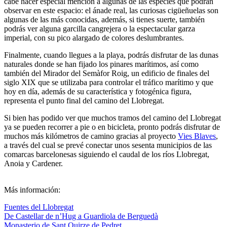
cabe hacer especial mención a algunas de las especies que podrán
observar en este espacio: el ánade real, las curiosas cigüeñuelas son
algunas de las más conocidas, además, si tienes suerte, también
podrás ver alguna garcilla cangrejera o la espectacular garza
imperial, con su pico alargado de colores deslumbrantes.
Finalmente, cuando llegues a la playa, podrás disfrutar de las dunas
naturales donde se han fijado los pinares marítimos, así como
también del Mirador del Semàfor Roig, un edificio de finales del
siglo XIX que se utilizaba para controlar el tráfico marítimo y que
hoy en día, además de su característica y fotogénica figura,
representa el punto final del camino del Llobregat.
Si bien has podido ver que muchos tramos del camino del Llobregat
ya se pueden recorrer a pie o en bicicleta, pronto podrás disfrutar de
muchos más kilómetros de camino gracias al proyecto
Vies Blaves
,
a través del cual se prevé conectar unos sesenta municipios de las
comarcas barcelonesas siguiendo el caudal de los ríos Llobregat,
Anoia y Cardener.
Más información:
Fuentes del Llobregat
De Castellar de n’Hug a Guardiola de Berguedà
Monasterio de Sant Quirze de Pedret