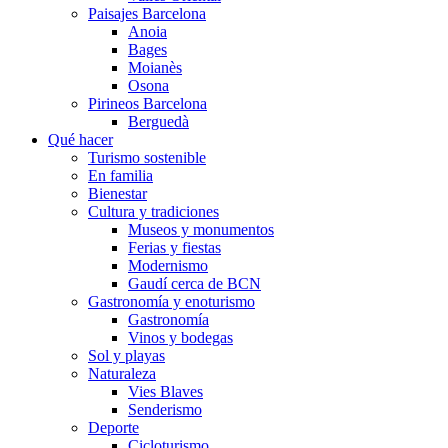
Paisajes Barcelona
Anoia
Bages
Moianès
Osona
Pirineos Barcelona
Berguedà
Qué hacer
Turismo sostenible
En familia
Bienestar
Cultura y tradiciones
Museos y monumentos
Ferias y fiestas
Modernismo
Gaudí cerca de BCN
Gastronomía y enoturismo
Gastronomía
Vinos y bodegas
Sol y playas
Naturaleza
Vies Blaves
Senderismo
Deporte
Cicloturismo