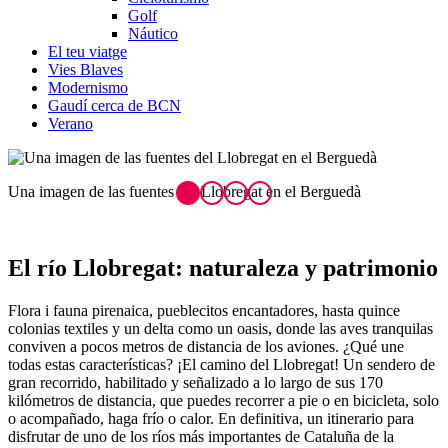
Golf
Náutico
El teu viatge
Vies Blaves
Modernismo
Gaudí cerca de BCN
Verano
Puente del Pedret en un tramo de la via verde
M
El río Llobre
gat: naturaleza y patrimonio
Flora i fauna pirenaica, pueblecitos encantadores, hasta quince
colonias textiles y un delta como un oasis, donde las aves tranquilas
conviven a pocos metros de distancia de los aviones. ¿Qué une
todas estas características? ¡El camino del Llobregat! Un sendero de
gran recorrido, habilitado y señalizado a lo largo de sus 170
kilómetros de distancia, que puedes recorrer a pie o en bicicleta, solo
o acompañado, haga frío o calor. En definitiva, un itinerario para
disfrutar de uno de los ríos más importantes de Cataluña de la