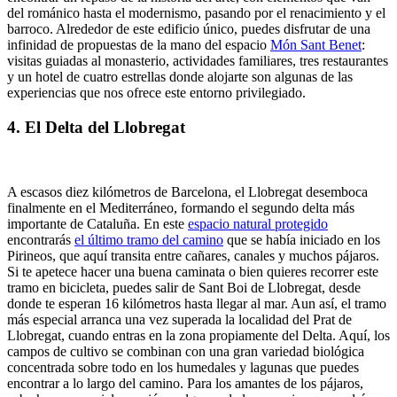
del románico hasta el modernismo, pasando por el renacimiento y el
barroco. Alrededor de este edificio único, puedes disfrutar de una
infinidad de propuestas de la mano del espacio
Món Sant Benet
:
visitas guiadas al monasterio, actividades familiares, tres restaurantes
y un hotel de cuatro estrellas donde alojarte son algunas de las
experiencias que nos ofrece este entorno privilegiado.
4. El Delta del Llobregat
A escasos diez kilómetros de Barcelona, el Llobregat desemboca
finalmente en el Mediterráneo, formando el segundo delta más
importante de Cataluña. En este
espacio natural protegido
encontrarás
el último tramo del camino
que se había iniciado en los
Pirineos, que aquí transita entre cañares, canales y muchos pájaros.
Si te apetece hacer una buena caminata o bien quieres recorrer este
tramo en bicicleta, puedes salir de Sant Boi de Llobregat, desde
donde te esperan 16 kilómetros hasta llegar al mar. Aun así, el tramo
más especial arranca una vez superada la localidad del Prat de
Llobregat, cuando entras en la zona propiamente del Delta. Aquí, los
campos de cultivo se combinan con una gran variedad biológica
concentrada sobre todo en los humedales y lagunas que puedes
encontrar a lo largo del camino. Para los amantes de los pájaros,