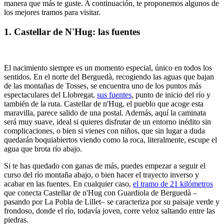
manera que más te guste. A continuación, te proponemos algunos de
los mejores tramos para visitar.
1. Castellar de N'Hug: las fuentes
El nacimiento siempre es un momento especial, único en todos los
sentidos. En el norte del Berguedà, recogiendo las aguas que bajan
de las montañas de Tosses, se encuentra uno de los puntos más
espectaculares del Llobregat,
sus fuentes
, punto de inicio del río y
también de la ruta. Castellar de n'Hug, el pueblo que acoge esta
maravilla, parece salido de una postal. Además, aquí la caminata
será muy suave, ideal si quieres disfrutar de un entorno inédito sin
complicaciones, o bien si vienes con niños, que sin lugar a duda
quedarán boquiabiertos viendo como la roca, literalmente, escupe el
agua que brota río abajo.
Si te has quedado con ganas de más, puedes empezar a seguir el
curso del río montaña abajo, o bien hacer el trayecto inverso y
acabar en las fuentes. En cualquier caso,
el tramo de 21 kilómetros
que conecta Castellar de n'Hug con Guardiola de Berguedà –
pasando por La Pobla de Lillet– se caracteriza por su paisaje verde y
frondoso, donde el río, todavía joven, corre veloz saltando entre las
piedras.