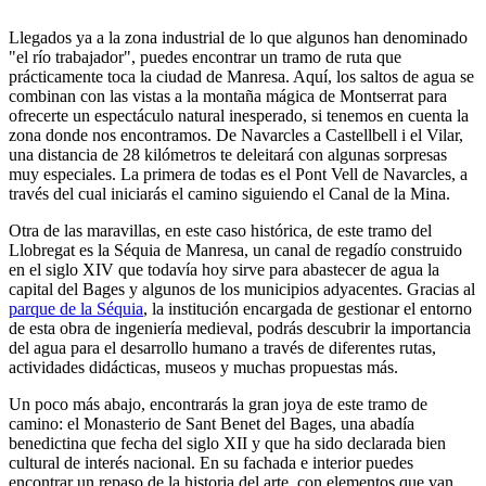
Llegados ya a la zona industrial de lo que algunos han denominado
"el río trabajador", puedes encontrar un tramo de ruta que
prácticamente toca la ciudad de Manresa. Aquí, los saltos de agua se
combinan con las vistas a la montaña mágica de Montserrat para
ofrecerte un espectáculo natural inesperado, si tenemos en cuenta la
zona donde nos encontramos. De Navarcles a Castellbell i el Vilar,
una distancia de 28 kilómetros te deleitará con algunas sorpresas
muy especiales. La primera de todas es el Pont Vell de Navarcles, a
través del cual iniciarás el camino siguiendo el Canal de la Mina.
Otra de las maravillas, en este caso histórica, de este tramo del
Llobregat es la Séquia de Manresa, un canal de regadío construido
en el siglo XIV que todavía hoy sirve para abastecer de agua la
capital del Bages y algunos de los municipios adyacentes. Gracias al
parque de la Séquia
, la institución encargada de gestionar el entorno
de esta obra de ingeniería medieval, podrás descubrir la importancia
del agua para el desarrollo humano a través de diferentes rutas,
actividades didácticas, museos y muchas propuestas más.
Un poco más abajo, encontrarás la gran joya de este tramo de
camino: el Monasterio de Sant Benet del Bages, una abadía
benedictina que fecha del siglo XII y que ha sido declarada bien
cultural de interés nacional. En su fachada e interior puedes
encontrar un repaso de la historia del arte, con elementos que van