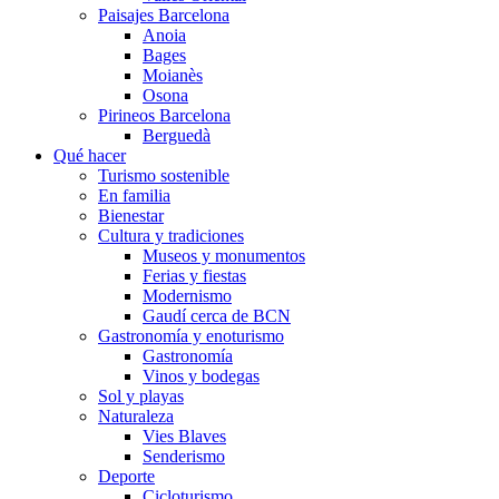
Paisajes Barcelona
Anoia
Bages
Moianès
Osona
Pirineos Barcelona
Berguedà
Qué hacer
Turismo sostenible
En familia
Bienestar
Cultura y tradiciones
Museos y monumentos
Ferias y fiestas
Modernismo
Gaudí cerca de BCN
Gastronomía y enoturismo
Gastronomía
Vinos y bodegas
Sol y playas
Naturaleza
Vies Blaves
Senderismo
Deporte
Cicloturismo