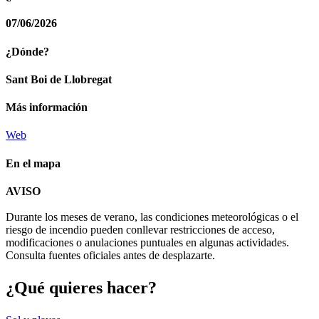
07/06/2026
¿Dónde?
Sant Boi de Llobregat
Más información
Web
En el mapa
Leaflet
| © Diputació de Barcelona
AVISO
+
Durante los meses de verano, las condiciones meteorológicas o el
−
riesgo de incendio pueden conllevar restricciones de acceso,
modificaciones o anulaciones puntuales en algunas actividades.
Consulta fuentes oficiales antes de desplazarte.
¿Qué qui
eres hacer?