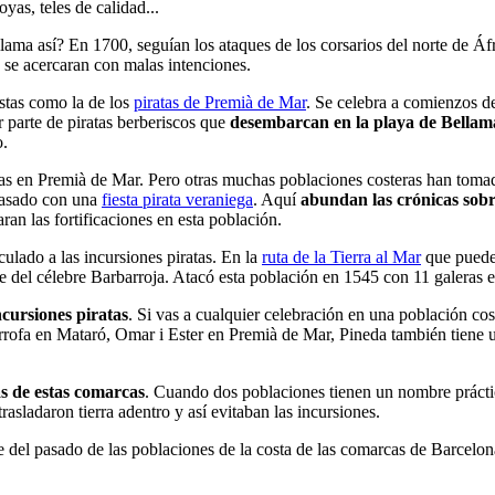
yas, teles de calidad...
lama así? En 1700, seguían los ataques de los corsarios del norte de Áfr
e se acercaran con malas intenciones.
estas como la de los
piratas de Premià de Mar
. Se celebra a comienzos de
r parte de piratas berberiscos que
desembarcan en la playa de Bellam
o.
tas en Premià de Mar. Pero otras muchas poblaciones costeras han tomad
pasado con una
fiesta pirata veraniega
. Aquí
abundan las crónicas sobr
an las fortificaciones en esta población.
lado a las incursiones piratas. En la
ruta de la Tierra al Mar
que puede 
te del célebre Barbarroja. Atacó esta población en 1545 con 11 galeras e
cursiones piratas
. Si vas a cualquier celebración en una población c
rofa en Mataró, Omar i Ester en Premià de Mar, Pineda también tiene u
as de estas comarcas
. Cuando dos poblaciones tienen un nombre práctic
rasladaron tierra adentro y así evitaban las incursiones.
e del pasado de las poblaciones de la costa de las comarcas de Barcelon