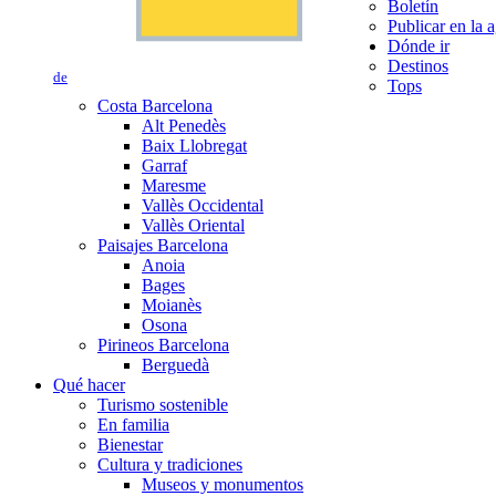
Boletín
Publicar en la 
Dónde ir
Destinos
de
Tops
Costa Barcelona
Alt Penedès
Baix Llobregat
Garraf
Maresme
Vallès Occidental
Vallès Oriental
Paisajes Barcelona
Anoia
Bages
Moianès
Osona
Pirineos Barcelona
Berguedà
Qué hacer
Turismo sostenible
En familia
Bienestar
Cultura y tradiciones
Museos y monumentos