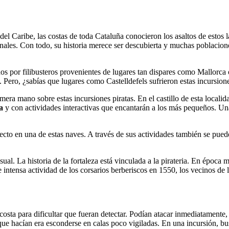
l Caribe, las costas de toda Cataluña conocieron los asaltos de estos la
inales. Con todo, su historia merece ser descubierta y muchas poblaci
s por filibusteros provenientes de lugares tan dispares como Mallorca 
 Pero, ¿sabías que lugares como Castelldefels sufrieron estas incursion
era mano sobre estas incursiones piratas. En el castillo de esta local
a
y con actividades interactivas que encantarán a los más pequeños. Un
ayecto en una de estas naves. A través de sus actividades también se pu
ual. La historia de la fortaleza está vinculada a la pirateria. En época m
ntensa actividad de los corsarios berberiscos en 1550, los vecinos de la
osta para dificultar que fueran detectar. Podían atacar inmediatamente, 
os que hacían era esconderse en calas poco vigiladas. En una incursión,