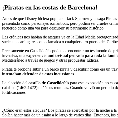
¡Piratas en
las costas de Barcelona!
Antes de que Disney hiciera popular a Jack Sparrow y la saga Piratas de
presentado como personajes románticos, pero podían ser crueles crim
recuerdo como una vía para descubrir su patrimonio histórico.
Las crónicas nos hablan de ataques ya en la Edad Media protagonizado
suelen atacar lugares como Jamaica o cualquier otro puerto del Caribe.
Precisamente en Castelldefels podemos encontrar un testimonio de prim
inversiva, una
experiencia audiovisual pensada para toda la famili
Mediterráneo a través de juegos y otras propuestas lúdicas.
Piratia te propone subir a un barco pirata y descubrir cómo era un tr
intentaban defender de estas incursiones
.
La elección del
castillo de Castelldefels
para esta exposición no es cas
catalana (1462-1472) dañó sus murallas. Cuando volvió un período de i
fortificaciones.
¿Cómo eran estos ataques? Los piratas se acercaban por la noche a la c
Solían hacer más de un asalto a lo largo de varios días. Entonces, l