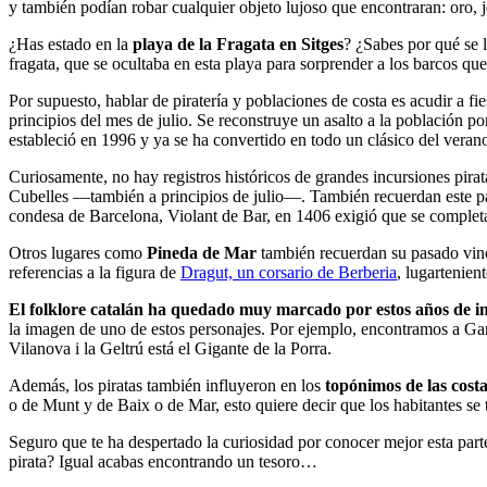
y también podían robar cualquier objeto lujoso que encontraran: oro, jo
¿Has estado en la
playa de la Fragata en Sitges
? ¿Sabes por qué se l
fragata, que se ocultaba en esta playa para sorprender a los barcos qu
Por supuesto, hablar de piratería y poblaciones de costa es acudir a fi
principios del mes de julio. Se reconstruye un asalto a la población po
estableció en 1996 y ya se ha convertido en todo un clásico del veran
Curiosamente, no hay registros históricos de grandes incursiones pira
Cubelles —también a principios de julio—. También recuerdan este 
condesa de Barcelona, Violant de Bar, en 1406 exigió que se completar
Otros lugares como
Pineda de Mar
también recuerdan su pasado vincu
referencias a la figura de
Dragut, un corsario de Berberia
, lugartenien
El folklore catalán ha quedado muy marcado por estos años de in
la imagen de uno de estos personajes. Por ejemplo, encontramos a Gar
Vilanova i la Geltrú está el Gigante de la Porra.
Además, los piratas también influyeron en los
topónimos de las cost
o de Munt y de Baix o de Mar, esto quiere decir que los habitantes se t
Seguro que te ha despertado la curiosidad por conocer mejor esta part
pirata? Igual acabas encontrando un tesoro…