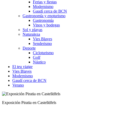
Ferias y fiestas
Modernismo
Gaudí cerca de BCN
Gastronomía y enoturismo
Gastronomía
Vinos y bodegas
Sol y playas
Naturaleza
Vies Blaves
Senderismo
Deporte
Cicloturismo
Golf
Náutico
El teu viatge
Vies Blaves
Modernismo
Gaudí cerca de BCN
Verano
Castillo de Cas