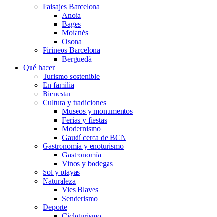
Paisajes Barcelona
Anoia
Bages
Moianès
Osona
Pirineos Barcelona
Berguedà
Qué hacer
Turismo sostenible
En familia
Bienestar
Cultura y tradiciones
Museos y monumentos
Ferias y fiestas
Modernismo
Gaudí cerca de BCN
Gastronomía y enoturismo
Gastronomía
Vinos y bodegas
Sol y playas
Naturaleza
Vies Blaves
Senderismo
Deporte
Cicloturismo