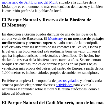
monasterio de Sant Llorenç del Munt
, situado a la cumbre de la
Mola, que es el monumento más emblemático del macizo y también
la excursión preferida la población local.
El Parque Natural y Reserva de la Biosfera de
El Montseny
En dirección a Girona puedes disfrutar de una de las joyas de la
corona verde de Barcelona. El
Montseny
es un mosaico de paisajes
mediterráneos y centroeuropeos
situado cerca de la metrópoli.
Está elevado entre las llanuras de las comarcas del Vallès, Osona y
la Selva, y su biodiversidad extraordinaria tiene un valor universal
que ha inspirado artistas, intelectuales y científicos. De hecho, fue
declarado reserva de la biosfera hace cuarenta años. Se encuentran
bosques de encinas, robles de corcho y pinos en las partes bajas,
vegetación más propia del países del centro de Europa a partir de los
1.000 metros e, incluso, árboles propios de ambientes subalpinos.
En febrero empieza la temporada de
paseos guiados
y además cada
semana puedes elegir entre diversas
actividades
para vivir la
naturaleza y aprender sobre la flora y la fauna autóctonas, como el
tritón del Montseny.
El Parque Natural del Cadí-Moixeró, uno de los más