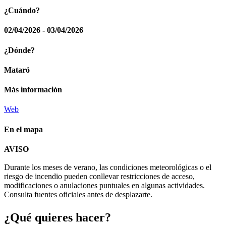
¿Cuándo?
02/04/2026 - 03/04/2026
¿Dónde?
Mataró
Más información
Web
En el mapa
Leaflet
| © Diputació de Barcelona
AVISO
+
Durante los meses de verano, las condiciones meteorológicas o el
−
riesgo de incendio pueden conllevar restricciones de acceso,
modificaciones o anulaciones puntuales en algunas actividades.
Consulta fuentes oficiales antes de desplazarte.
¿Qué qui
eres hacer?