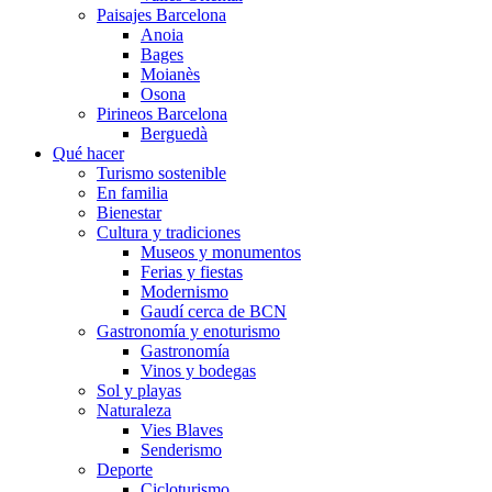
Paisajes Barcelona
Anoia
Bages
Moianès
Osona
Pirineos Barcelona
Berguedà
Qué hacer
Turismo sostenible
En familia
Bienestar
Cultura y tradiciones
Museos y monumentos
Ferias y fiestas
Modernismo
Gaudí cerca de BCN
Gastronomía y enoturismo
Gastronomía
Vinos y bodegas
Sol y playas
Naturaleza
Vies Blaves
Senderismo
Deporte
Cicloturismo