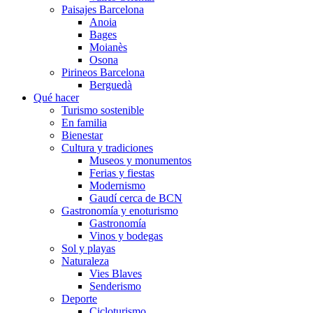
Paisajes Barcelona
Anoia
Bages
Moianès
Osona
Pirineos Barcelona
Berguedà
Qué hacer
Turismo sostenible
En familia
Bienestar
Cultura y tradiciones
Museos y monumentos
Ferias y fiestas
Modernismo
Gaudí cerca de BCN
Gastronomía y enoturismo
Gastronomía
Vinos y bodegas
Sol y playas
Naturaleza
Vies Blaves
Senderismo
Deporte
Cicloturismo