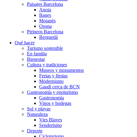
Paisajes Barcelona
Anoia
Bages
Moianès
Osona
Pirineos Barcelona
Berguedà
Qué hacer
Turismo sostenible
En familia
Bienestar
Cultura y tradiciones
Museos y monumentos
Ferias y fiestas
Modernismo
Gaudí cerca de BCN
Gastronomía y enoturismo
Gastronomía
Vinos y bodegas
Sol y playas
Naturaleza
Vies Blaves
Senderismo
Deporte
Cicloturismo