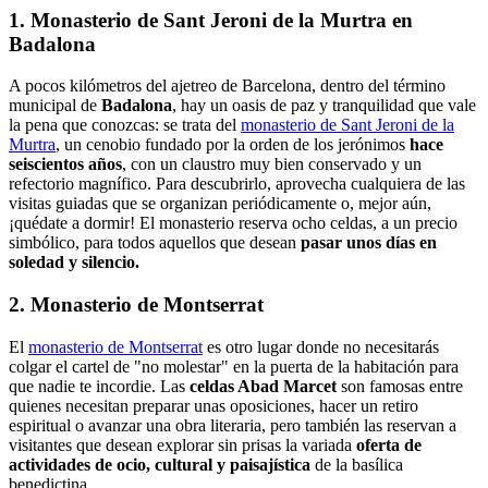
1. Monasterio de Sant Jeroni de la Murtra en
Badalona
A pocos kilómetros del ajetreo de Barcelona, dentro del término
municipal de
Badalona
, hay un oasis de paz y tranquilidad que vale
la pena que conozcas: se trata del
monasterio de Sant Jeroni de la
Murtra
, un cenobio fundado por la orden de los jerónimos
hace
seiscientos años
, con un claustro muy bien conservado y un
refectorio magnífico. Para descubrirlo, aprovecha cualquiera de las
visitas guiadas que se organizan periódicamente o, mejor aún,
¡quédate a dormir! El monasterio reserva ocho celdas, a un precio
simbólico, para todos aquellos que desean
pasar unos días en
soledad y silencio.
2. Monasterio de Montserrat
El
monasterio de Montserrat
es otro lugar donde no necesitarás
colgar el cartel de "no molestar" en la puerta de la habitación para
que nadie te incordie. Las
celdas Abad Marcet
son famosas entre
quienes necesitan preparar unas oposiciones, hacer un retiro
espiritual o avanzar una obra literaria, pero también las reservan a
visitantes que desean explorar sin prisas la variada
oferta de
actividades de ocio, cultural y paisajística
de la basílica
benedictina.