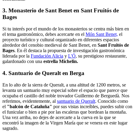
3. Monasterio de Sant Benet en Sant Fruitós de
Bages
Si tu interés por el mundo de los monasterios se centra más bien en
el tema gastronómico, debes acercarte en el
Món Sant Benet,
el
proyecto turístico y cultural organizado en diferentes espacios
alrededor del cenobio medieval de Sant Benet, en
Sant Fruitós de
Bages
. En él destaca la propuesta de investigación gastronómica
liderada por la
Fundación Alicia
y
L'Ó
, su prestigioso restaurante,
galardonado con una
estrella Michelin.
4. Santuario de Queralt en Berga
En lo alto de la sierra de Queralt, a una altitud de 1200 metros, se
levanta un santuario muy especial sobre el espacio que parece que
ocupaba el castillo del noble trovador Guillermo de Berguedà. Nos
referimos, evidentemente, al
santuario de Queralt
. Conocido como
el
"balcón de Cataluña"
por sus vistas increíbles, puedes subir con
el funicular o bien a pie por las escaleras que bordean la montaña.
Una vez arriba, no dejes de acercarte a la cueva en la que se
encontró la imagen de la Virgen María que se venera en este lugar
sagrado.