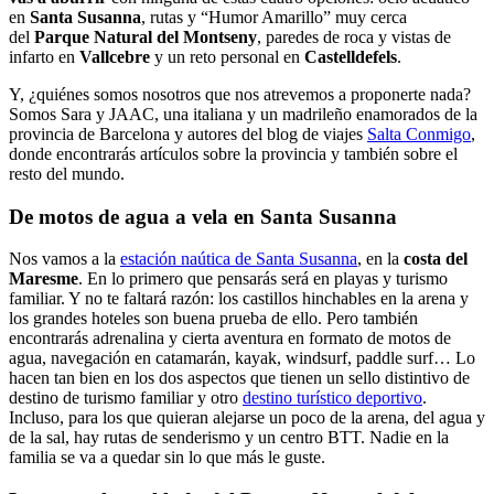
en
Santa Susanna
, rutas y “Humor Amarillo” muy cerca
del
Parque Natural del Montseny
, paredes de roca y vistas de
infarto en
Vallcebre
y un reto personal en
Castelldefels
.
Y, ¿quiénes somos nosotros que nos atrevemos a proponerte nada?
Somos Sara y JAAC, una italiana y un madrileño enamorados de la
provincia de Barcelona y autores del blog de viajes
Salta Conmigo
,
donde encontrarás artículos sobre la provincia y también sobre el
resto del mundo.
De motos de agua a vela en Santa Susanna
Nos vamos a la
estación naútica de
Santa Susanna
, en la
costa del
Maresme
. En lo primero que pensarás será en playas y turismo
familiar. Y no te faltará razón: los castillos hinchables en la arena y
los grandes hoteles son buena prueba de ello. Pero también
encontrarás adrenalina y cierta aventura en formato de motos de
agua, navegación en catamarán, kayak, windsurf, paddle surf… Lo
hacen tan bien en los dos aspectos que tienen un sello distintivo de
destino de turismo familiar y otro
destino turístico deportivo
.
Incluso, para los que quieran alejarse un poco de la arena, del agua y
de la sal, hay rutas de senderismo y un centro BTT. Nadie en la
familia se va a quedar sin lo que más le guste.