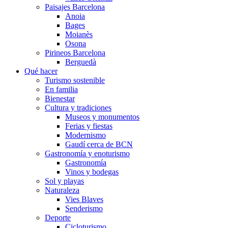
Paisajes Barcelona
Anoia
Bages
Moianès
Osona
Pirineos Barcelona
Berguedà
Qué hacer
Turismo sostenible
En familia
Bienestar
Cultura y tradiciones
Museos y monumentos
Ferias y fiestas
Modernismo
Gaudí cerca de BCN
Gastronomía y enoturismo
Gastronomía
Vinos y bodegas
Sol y playas
Naturaleza
Vies Blaves
Senderismo
Deporte
Cicloturismo