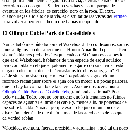
están permanentemente aseguradas a la vía, además de hacer todo el
recorrido con dos guías. Si alguna vez has visto un parque de
aventura en los árboles, es parecido, pero en la roca. El extra,
cuando llegas a lo alto de la vía, es disfrutar de las vistas del
Pirineo
,
para volver a perder el aliento que habías recuperado.
El Olimpic Cable Park de Castelldefels
Nunca habíamos oído hablar del Wakeboard. Lo confesamos, somos
unos antiguos –lo de saber qué era Humor Amarillo da pistas–. Pero
sí que habíamos probado el esquí acuático. Si tú tampoco sabes lo
que es el Wakeboard, hablamos de una especie de esquí acuático
pero con tabla en el que el palonier –el agarre con su cuerda– está
enganchado a un cable ski. Demasiados términos raros, ¿no? El
cable ski es un sistema que mueve los paloniers siguiendo un
recorrido rectangular sobre el agua con un motor. En pocas palabras,
que no hay barco tirando de la cuerda. Así que nos acercamos al
Olimpic Cable Park de Castelldefels
, ¿qué podía salir mal? Pues
todo y nada. Todo, porque por mucho que lo intentamos no fuimos
capaces de aguantar el tirón del cable y, menos aún, de ponernos de
pie sobre la tabla. Y nada, porque eso no le quitó ni un ápice de
diversión, además de que disfrutamos de las acrobacias de los que
de verdad sabían.
Velocidad, aventura, fuerza, precisión y adrenalina, ¿qué tal un poco