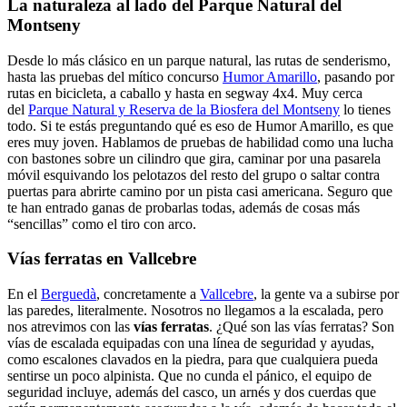
La naturaleza al lado del Parque Natural del
Montseny
Desde lo más clásico en un parque natural, las rutas de senderismo,
hasta las pruebas del mítico concurso
Humor Amarillo
, pasando por
rutas en bicicleta, a caballo y hasta en segway 4x4. Muy cerca
del
Parque Natural y Reserva de la Biosfera del Montseny
lo tienes
todo. Si te estás preguntando qué es eso de Humor Amarillo, es que
eres muy joven. Hablamos de pruebas de habilidad como una lucha
con bastones sobre un cilindro que gira, caminar por una pasarela
móvil esquivando los pelotazos del resto del grupo o saltar contra
puertas para abrirte camino por un pista casi americana. Seguro que
te han entrado ganas de probarlas todas, además de cosas más
“sencillas” como el tiro con arco.
Vías ferratas en Vallcebre
En el
Berguedà
, concretamente a
Vallcebre
, la gente va a subirse por
las paredes, literalmente. Nosotros no llegamos a la escalada, pero
nos atrevimos con las
vías ferratas
. ¿Qué son las vías ferratas? Son
vías de escalada equipadas con una línea de seguridad y ayudas,
como escalones clavados en la piedra, para que cualquiera pueda
sentirse un poco alpinista. Que no cunda el pánico, el equipo de
seguridad incluye, además del casco, un arnés y dos cuerdas que