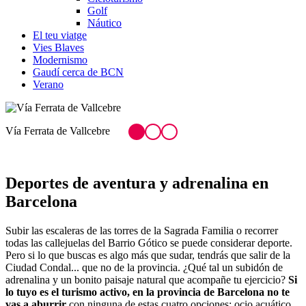
Golf
Náutico
El teu viatge
Vies Blaves
Modernismo
Gaudí cerca de BCN
Verano
Wakeboard en el Canal Olímpic de Caste
Deportes de ave
ntura y adrenalina en
Barcelona
Subir las escaleras de las torres de la Sagrada Familia o recorrer
todas las callejuelas del Barrio Gótico se puede considerar deporte.
Pero si lo que buscas es algo más que sudar, tendrás que salir de la
Ciudad Condal... que no de la provincia. ¿Qué tal un subidón de
adrenalina y un bonito paisaje natural que acompañe tu ejercicio?
Si
lo tuyo es el turismo activo, en la provincia de Barcelona no te
vas a aburrir
con ninguna de estas cuatro opciones: ocio acuático