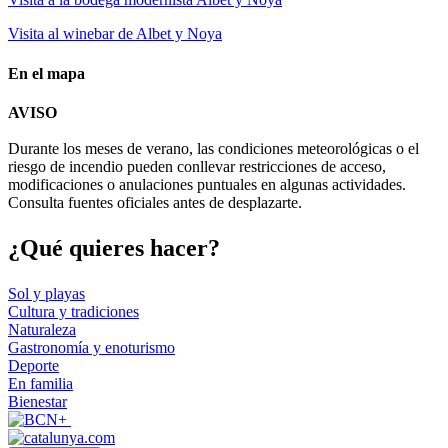
Visita al winebar de Albet y Noya
En el mapa
Leaflet
| © Diputació de Barcelona
AVISO
+
Durante los meses de verano, las condiciones meteorológicas o el
−
riesgo de incendio pueden conllevar restricciones de acceso,
modificaciones o anulaciones puntuales en algunas actividades.
Consulta fuentes oficiales antes de desplazarte.
¿Qué qui
eres hacer?
Sol y playas
Cultura y tradiciones
Naturaleza
Gastronomía y enoturismo
Deporte
En familia
Bienestar