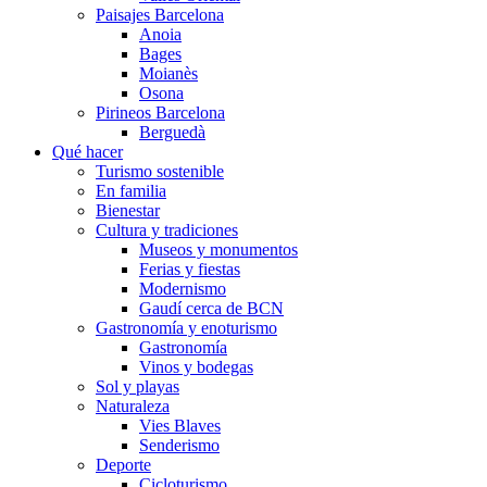
Paisajes Barcelona
Anoia
Bages
Moianès
Osona
Pirineos Barcelona
Berguedà
Qué hacer
Turismo sostenible
En familia
Bienestar
Cultura y tradiciones
Museos y monumentos
Ferias y fiestas
Modernismo
Gaudí cerca de BCN
Gastronomía y enoturismo
Gastronomía
Vinos y bodegas
Sol y playas
Naturaleza
Vies Blaves
Senderismo
Deporte
Cicloturismo