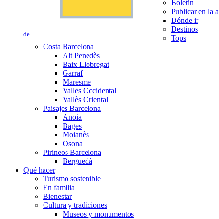
Boletín
Publicar en la 
Dónde ir
Destinos
de
Tops
Costa Barcelona
Alt Penedès
Baix Llobregat
Garraf
Maresme
Vallès Occidental
Vallès Oriental
Paisajes Barcelona
Anoia
Bages
Moianès
Osona
Pirineos Barcelona
Berguedà
Qué hacer
Turismo sostenible
En familia
Bienestar
Cultura y tradiciones
Museos y monumentos