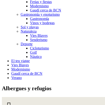
Ferias y fiestas
Modernismo
Gaudí cerca de BCN
Gastronomía y enoturismo
Gastronomía
Vinos y bodegas
Sol y playas
Naturaleza
Vies Blaves
Senderismo
Deporte
Cicloturismo
Golf
Náutico
El teu viatge
Vies Blaves
Modernismo
Gaudí cerca de BCN
Verano
Albergue
s y refugios