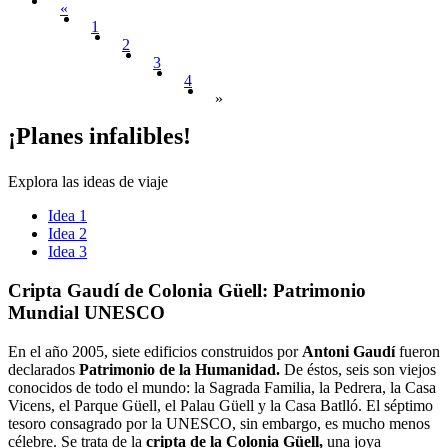
«
1
2
3
4
»
¡Planes
infalibles!
Explora las ideas de viaje
Idea 1
Idea 2
Idea 3
Cripta G
audí de Colonia Güell: Patrimonio
Mundial UNESCO
En el año 2005, siete edificios construidos por
Antoni Gaudí
fueron
declarados
Patrimonio de la Humanidad.
De éstos, seis son viejos
conocidos de todo el mundo: la Sagrada Familia, la Pedrera, la Casa
Vicens, el Parque Güell, el Palau Güell y la Casa Batlló. El séptimo
tesoro consagrado por la UNESCO, sin embargo, es mucho menos
célebre. Se trata de la
cripta de la Colonia Güell,
una joya