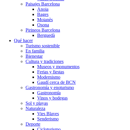
Paisajes Barcelona
Anoia
Bages
Moianès
Osona
Pirineos Barcelona
Berguedà
Qué hacer
Turismo sostenible
En familia
Bienestar
Cultura y tradiciones
Museos y monumentos
Ferias y fiestas
Modernismo
Gaudí cerca de BCN
Gastronomía y enoturismo
Gastronomía
Vinos y bodegas
Sol y playas
Naturaleza
Vies Blaves
Senderismo
Deporte
Cicloturismo