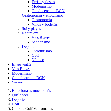
Ferias y fiestas
Modernismo
Gaudí cerca de BCN
Gastronomía y enoturismo
Gastronomía
Vinos y bodegas
Sol y playas
Naturaleza
Vies Blaves
Senderismo
Deporte
Cicloturismo
Golf
Náutico
El teu viatge
Vies Blaves
Modernismo
Gaudí cerca de BCN
Verano
Barcelona es mucho más
Qué hacer
Deporte
Golf
Club de Golf Vallromanes