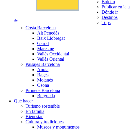
Boletín
Publicar en la 
Dónde ir
Destinos
de
Tops
Costa Barcelona
Alt Penedès
Baix Llobregat
Garraf
Maresme
Vallès Occidental
Vallès Oriental
Paisajes Barcelona
Anoia
Bages
Moianès
Osona
Pirineos Barcelona
Berguedà
Qué hacer
Turismo sostenible
En familia
Bienestar
Cultura y tradiciones
Museos y monumentos