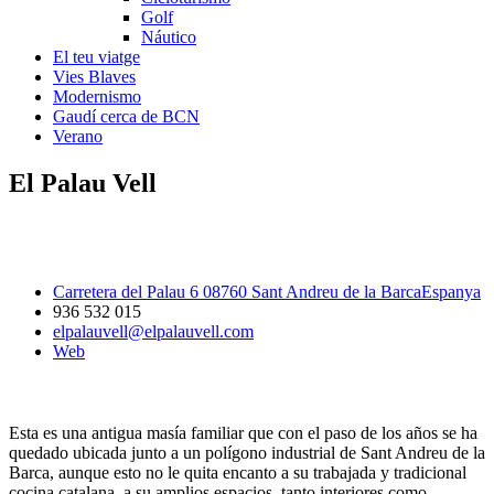
Golf
Náutico
El teu viatge
Vies Blaves
Modernismo
Gaudí cerca de BCN
Verano
El Palau Vell
Carretera del Palau 6 08760 Sant Andreu de la BarcaEspanya
936 532 015
elpalauvell@elpalauvell.com
Web
Esta es una antigua masía familiar que con el paso de los años se ha
quedado ubicada junto a un polígono industrial de Sant Andreu de la
Barca, aunque esto no le quita encanto a su trabajada y tradicional
cocina catalana, a su amplios espacios, tanto interiores como