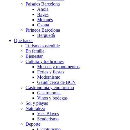
Paisajes Barcelona
Anoia
Bages
Moianès
Osona
Pirineos Barcelona
Berguedà
Qué hacer
Turismo sostenible
En familia
Bienestar
Cultura y tradiciones
Museos y monumentos
Ferias y fiestas
Modernismo
Gaudí cerca de BCN
Gastronomía y enoturismo
Gastronomía
Vinos y bodegas
Sol y playas
Naturaleza
Vies Blaves
Senderismo
Deporte
Cicloturismo