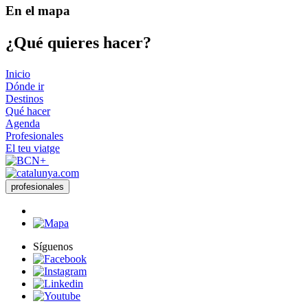
En el mapa
¿Qué qui
eres hacer?
Inicio
Dónde ir
Destinos
Qué hacer
Agenda
Profesionales
El teu viatge
profesionales
Síguenos