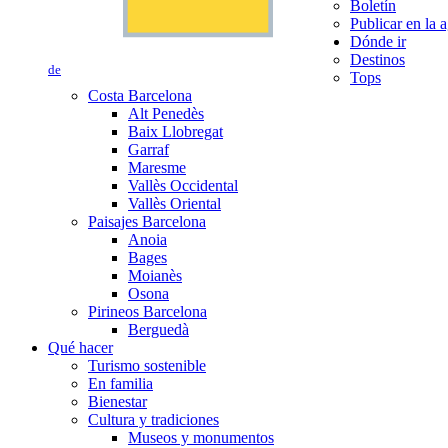
Boletín
Publicar en la 
Dónde ir
Destinos
de
Tops
Costa Barcelona
Alt Penedès
Baix Llobregat
Garraf
Maresme
Vallès Occidental
Vallès Oriental
Paisajes Barcelona
Anoia
Bages
Moianès
Osona
Pirineos Barcelona
Berguedà
Qué hacer
Turismo sostenible
En familia
Bienestar
Cultura y tradiciones
Museos y monumentos