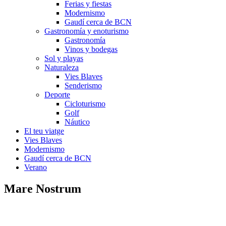
Ferias y fiestas
Modernismo
Gaudí cerca de BCN
Gastronomía y enoturismo
Gastronomía
Vinos y bodegas
Sol y playas
Naturaleza
Vies Blaves
Senderismo
Deporte
Cicloturismo
Golf
Náutico
El teu viatge
Vies Blaves
Modernismo
Gaudí cerca de BCN
Verano
Mare Nostrum