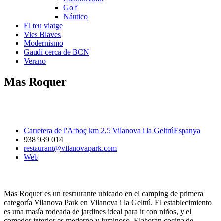
Golf
Náutico
El teu viatge
Vies Blaves
Modernismo
Gaudí cerca de BCN
Verano
Mas Roquer
Carretera de l'Arboç km 2,5 Vilanova i la GeltrúEspanya
938 939 014
restaurant@vilanovapark.com
Web
Mas Roquer es un restaurante ubicado en el camping de primera
categoría Vilanova Park en Vilanova i la Geltrú. El establecimiento
es una masía rodeada de jardines ideal para ir con niños, y el
comedor interior es moderno y luminoso. Elaboran cocina de