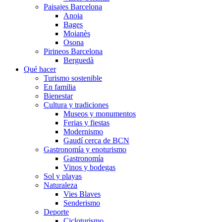
Paisajes Barcelona
Anoia
Bages
Moianès
Osona
Pirineos Barcelona
Berguedà
Qué hacer
Turismo sostenible
En familia
Bienestar
Cultura y tradiciones
Museos y monumentos
Ferias y fiestas
Modernismo
Gaudí cerca de BCN
Gastronomía y enoturismo
Gastronomía
Vinos y bodegas
Sol y playas
Naturaleza
Vies Blaves
Senderismo
Deporte
Cicloturismo