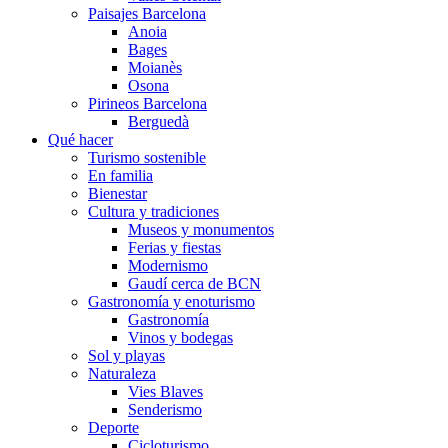
Paisajes Barcelona
Anoia
Bages
Moianès
Osona
Pirineos Barcelona
Berguedà
Qué hacer
Turismo sostenible
En familia
Bienestar
Cultura y tradiciones
Museos y monumentos
Ferias y fiestas
Modernismo
Gaudí cerca de BCN
Gastronomía y enoturismo
Gastronomía
Vinos y bodegas
Sol y playas
Naturaleza
Vies Blaves
Senderismo
Deporte
Cicloturismo