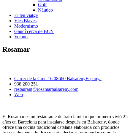
Golf
Náutico
El teu viatge
Vies Blaves
Modernismo
Gaudí cerca de BCN
Verano
Rosamar
Carrer de la Creu 16 08660 BalsarenyEspanya
938 200 251
restaurant@rosamarbalsareny.com
Web
El Rosamar es un restaurante de trato familiar que primero vivió 25
años en Barcelona para instalarse después en Balsareny, donde
ofrece una cocina tradicional catalana elaborada con productos
frescos de mercado. En su carta destacan propuestas como la