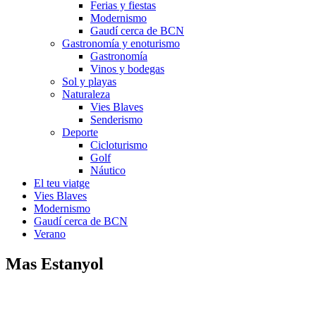
Ferias y fiestas
Modernismo
Gaudí cerca de BCN
Gastronomía y enoturismo
Gastronomía
Vinos y bodegas
Sol y playas
Naturaleza
Vies Blaves
Senderismo
Deporte
Cicloturismo
Golf
Náutico
El teu viatge
Vies Blaves
Modernismo
Gaudí cerca de BCN
Verano
Mas Estanyol