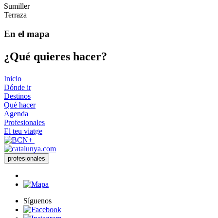
Sumiller
Terraza
En el mapa
¿Qué qui
eres hacer?
Inicio
Dónde ir
Destinos
Qué hacer
Agenda
Profesionales
El teu viatge
profesionales
Síguenos