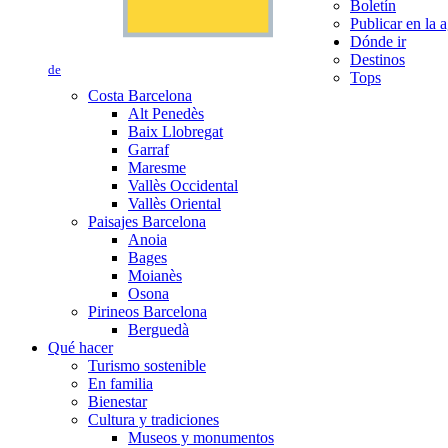
Boletín
Publicar en la 
Dónde ir
Destinos
de
Tops
Costa Barcelona
Alt Penedès
Baix Llobregat
Garraf
Maresme
Vallès Occidental
Vallès Oriental
Paisajes Barcelona
Anoia
Bages
Moianès
Osona
Pirineos Barcelona
Berguedà
Qué hacer
Turismo sostenible
En familia
Bienestar
Cultura y tradiciones
Museos y monumentos