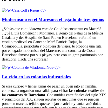
Modernismo en el Maresme: el legado de tres genios
¿Sabías que el qu
ilómetro cero
de Gaudí se encuentra en Mataró?
¿Qué Lluís Domènech i Montaner, el genio del Palau de la Música
Catalana y del Hospital de Sant Pau en Barcelona, reformó un
castillo medieval en Canet de Mar? Patricia Rojas, la
Cosmopolilla, periodista y bloguera de viajes, te propone una ruta
por el legado modernista del Maresme, una comarca de Costa
Barcelona famosa por sus playas, pero con un gran patrimonio por
descubrir. ¡Toda una sorpresa!
La vida en las colonias industriales
Si eres curioso y tienes ganas de pasar un buen rato en familia,
comienza a organizar una salida para visitar
las colonias textiles de
las comarcas de Barcelona
. Construidas entre finales del siglo XIX
y principios del XX, siguen repletas de máquinas que se pueden
poner en marcha, tejidos que se dejan acariciar y tantas anécdotas
sorprendentes que te quedarás con la boca abierta. ¿Preparado para