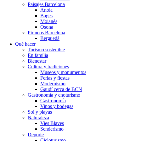
Paisajes Barcelona
Anoia
Bages
Moianès
Osona
Pirineos Barcelona
Berguedà
Qué hacer
Turismo sostenible
En familia
Bienestar
Cultura y tradiciones
Museos y monumentos
Ferias y fiestas
Modernismo
Gaudí cerca de BCN
Gastronomía y enoturismo
Gastronomía
Vinos y bodegas
Sol y playas
Naturaleza
Vies Blaves
Senderismo
Deporte
Cicloturismo