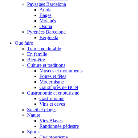
Paysages Barcelona
Anoia
Bages
Moianès
Osona
Pyrénées Barcelona
Berguedà
Que faire
Tourisme durable
En famille
Bien-être
Culture et traditions
Musées et monuments
Foires et fêtes
Modernisme
Gaudí près de BCN
Gastronomie et enoturisme
Gastronomie
Vins et caves
Soleil et plages
Nature
Vies Blaves
Randonnée pédestre
Sports
Cyclotourisme