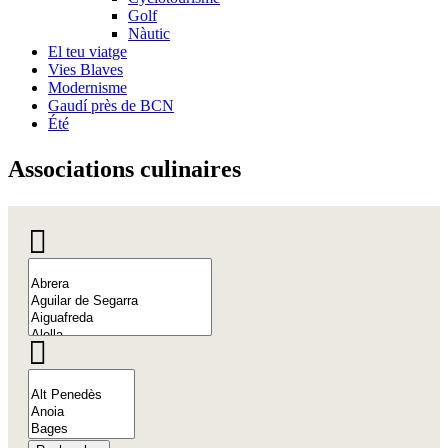
Golf
Nàutic
El teu viatge
Vies Blaves
Modernisme
Gaudí près de BCN
Été
Associat
ions culinaires