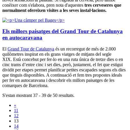
conèixer com s'elabora, pren nota d'aquestes
tres cerveseres que
normalment ofereixen visites a les seves instal·lacions.
Els millors paisatges del Grand Tour de Catalunya
en autocaravana
El
Grand Tour de Catalunya
és un recorregut de més de 2.000
quilòmetres inspirat en els grans viatges de mitjans del segle
XIX. Està concebut per fer-lo en una ruta única de tretze dies o en
cinc trams d’entre cinc i set dies, però, justament, el fet que estigui
dividit per etapes permet planificar petites escapades segons els dies
que tinguis disponibles. A continuació et fem tres propostes ideals
per fer en autocaravana i descobrir els millors paisatges de les
comarques de Barcelona.
S'estan mostrant 37 - 39 de 50 resultats.
«
11
12
13
14