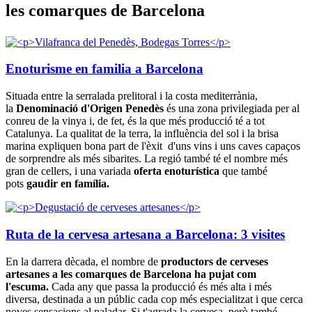
les comarques de Barcelona
Enoturisme en familia a Barcelona
Situada entre la serralada prelitoral i la costa mediterrània,
la
Denominació d'Origen Penedès
és una zona privilegiada per al
conreu de la vinya i, de fet, és la que més producció té a tot
Catalunya. La qualitat de la terra, la influència del sol i la brisa
marina expliquen bona part de l'èxit d'uns vins i uns caves capaços
de sorprendre als més sibarites. La regió també té el nombre més
gran de cellers, i una variada
oferta enoturística
que també
pots
gaudir en família.
Ruta de la cervesa artesana a Barcelona: 3 visites
En la darrera dècada, el nombre de
productors de cerveses
artesanes a les comarques de Barcelona ha pujat com
l'escuma.
Cada any que passa la producció és més alta i més
diversa, destinada a un públic cada cop més especialitzat i que cerca
noves sensacions al paladar. Si t'agrada la cervesa, però també