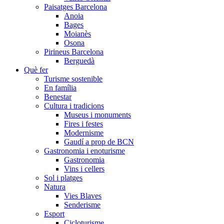
Paisatges Barcelona
Anoia
Bages
Moianès
Osona
Pirineus Barcelona
Berguedà
Què fer
Turisme sostenible
En família
Benestar
Cultura i tradicions
Museus i monuments
Fires i festes
Modernisme
Gaudí a prop de BCN
Gastronomia i enoturisme
Gastronomia
Vins i cellers
Sol i platges
Natura
Vies Blaves
Senderisme
Esport
Cicloturisme