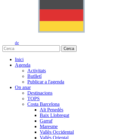
de
Cerca
Inici
Agenda
Activitats
Butlletí
Publicar a l'agenda
On anar
Destinacions
TOPS
Costa Barcelona
Alt Penedès
Baix Llobregat
Garraf
Maresme
Vallès Occidental
Vallès Oriental