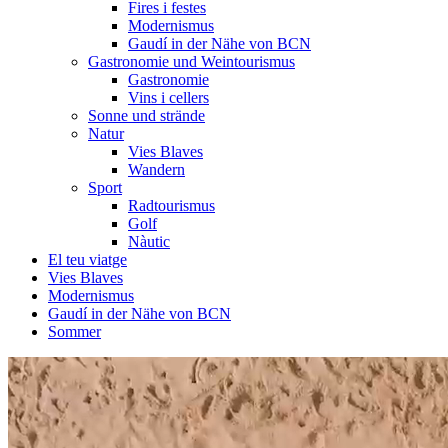
Fires i festes
Modernismus
Gaudí in der Nähe von BCN
Gastronomie und Weintourismus
Gastronomie
Vins i cellers
Sonne und strände
Natur
Vies Blaves
Wandern
Sport
Radtourismus
Golf
Nàutic
El teu viatge
Vies Blaves
Modernismus
Gaudí in der Nähe von BCN
Sommer