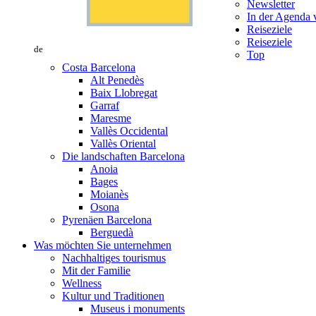
Newsletter
In der Agenda v
Reiseziele
Reiseziele
de
Top
Costa Barcelona
Alt Penedès
Baix Llobregat
Garraf
Maresme
Vallès Occidental
Vallès Oriental
Die landschaften Barcelona
Anoia
Bages
Moianès
Osona
Pyrenäen Barcelona
Berguedà
Was möchten Sie unternehmen
Nachhaltiges tourismus
Mit der Familie
Wellness
Kultur und Traditionen
Museus i monuments