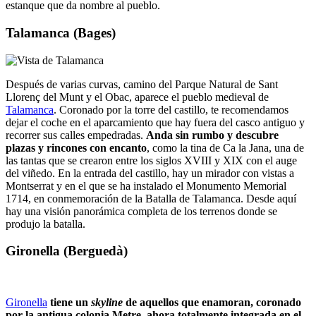
estanque que da nombre al pueblo.
Talamanca (Bages)
Después de varias curvas, camino del Parque Natural de Sant
Llorenç del Munt y el Obac, aparece el pueblo medieval de
Talamanca
. Coronado por la torre del castillo, te recomendamos
dejar el coche en el aparcamiento que hay fuera del casco antiguo y
recorrer sus calles empedradas.
Anda sin rumbo y descubre
plazas y rincones con encanto
, como la tina de Ca la Jana, una de
las tantas que se crearon entre los siglos XVIII y XIX con el auge
del viñedo. En la entrada del castillo, hay un mirador con vistas a
Montserrat y en el que se ha instalado el Monumento Memorial
1714, en conmemoración de la Batalla de Talamanca. Desde aquí
hay una visión panorámica completa de los terrenos donde se
produjo la batalla.
Gironella (Berguedà)
Gironella
tiene un
skyline
de aquellos que enamoran, coronado
por la antigua colonia Metre, ahora totalmente integrada en el