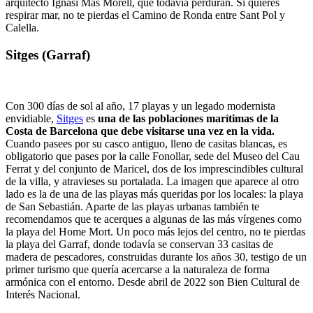
arquitecto Ignasi Mas Morell, que todavía perduran. Si quieres
respirar mar, no te pierdas el Camino de Ronda entre Sant Pol y
Calella.
Sitges (Garraf)
Con 300 días de sol al año, 17 playas y un legado modernista
envidiable,
Sitges
es
una de las poblaciones marítimas de la
Costa de Barcelona que debe visitarse una vez en la vida.
Cuando pasees por su casco antiguo, lleno de casitas blancas, es
obligatorio que pases por la calle Fonollar, sede del Museo del Cau
Ferrat y del conjunto de Maricel, dos de los imprescindibles cultural
de la villa, y atravieses su portalada. La imagen que aparece al otro
lado es la de una de las playas más queridas por los locales: la playa
de San Sebastián. Aparte de las playas urbanas también te
recomendamos que te acerques a algunas de las más vírgenes como
la playa del Home Mort. Un poco más lejos del centro, no te pierdas
la playa del Garraf, donde todavía se conservan 33 casitas de
madera de pescadores, construidas durante los años 30, testigo de un
primer turismo que quería acercarse a la naturaleza de forma
armónica con el entorno. Desde abril de 2022 son Bien Cultural de
Interés Nacional.