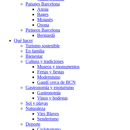
Paisajes Barcelona
Anoia
Bages
Moianès
Osona
Pirineos Barcelona
Berguedà
Qué hacer
Turismo sostenible
En familia
Bienestar
Cultura y tradiciones
Museos y monumentos
Ferias y fiestas
Modernismo
Gaudí cerca de BCN
Gastronomía y enoturismo
Gastronomía
Vinos y bodegas
Sol y playas
Naturaleza
Vies Blaves
Senderismo
Deporte
Cicloturismo