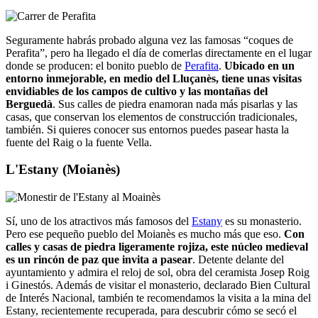
Seguramente habrás probado alguna vez las famosas “coques de
Perafita”, pero ha llegado el día de comerlas directamente en el lugar
donde se producen: el bonito pueblo de
Perafita
.
Ubicado en un
entorno inmejorable, en medio del Lluçanès, tiene unas visitas
envidiables de los campos de cultivo y las montañas del
Berguedà
. Sus calles de piedra enamoran nada más pisarlas y las
casas, que conservan los elementos de construcción tradicionales,
también. Si quieres conocer sus entornos puedes pasear hasta la
fuente del Raig o la fuente Vella.
L'Estany (Moianès)
Sí, uno de los atractivos más famosos del
Estany
es su monasterio.
Pero ese pequeño pueblo del Moianès es mucho más que eso.
Con
calles y casas de piedra ligeramente rojiza, este núcleo medieval
es un rincón de paz que invita a pasear
. Detente delante del
ayuntamiento y admira el reloj de sol, obra del ceramista Josep Roig
i Ginestós. Además de visitar el monasterio, declarado Bien Cultural
de Interés Nacional, también te recomendamos la visita a la mina del
Estany, recientemente recuperada, para descubrir cómo se secó el