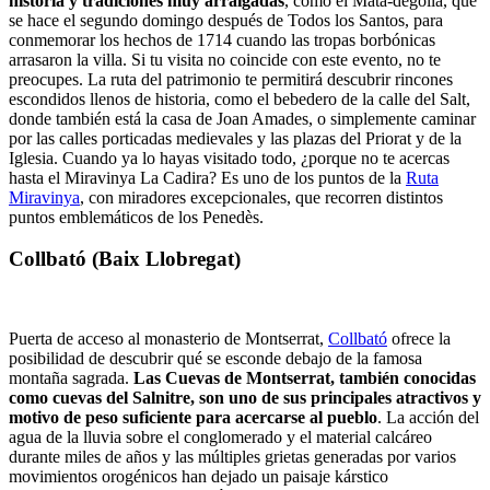
historia y tradiciones muy arraigadas
, como el Mata-degolla, que
se hace el segundo domingo después de Todos los Santos, para
conmemorar los hechos de 1714 cuando las tropas borbónicas
arrasaron la villa. Si tu visita no coincide con este evento, no te
preocupes. La ruta del patrimonio te permitirá descubrir rincones
escondidos llenos de historia, como el bebedero de la calle del Salt,
donde también está la casa de Joan Amades, o simplemente caminar
por las calles porticadas medievales y las plazas del Priorat y de la
Iglesia. Cuando ya lo hayas visitado todo, ¿porque no te acercas
hasta el Miravinya La Cadira? Es uno de los puntos de la
Ruta
Miravinya
, con miradores excepcionales, que recorren distintos
puntos emblemáticos de los Penedès.
Collbató (Baix Llobregat)
Puerta de acceso al monasterio de Montserrat,
Collbató
ofrece la
posibilidad de descubrir qué se esconde debajo de la famosa
montaña sagrada.
Las Cuevas de Montserrat, también conocidas
como cuevas del Salnitre, son uno de sus principales atractivos y
motivo de peso suficiente para acercarse al pueblo
. La acción del
agua de la lluvia sobre el conglomerado y el material calcáreo
durante miles de años y las múltiples grietas generadas por varios
movimientos orogénicos han dejado un paisaje kárstico