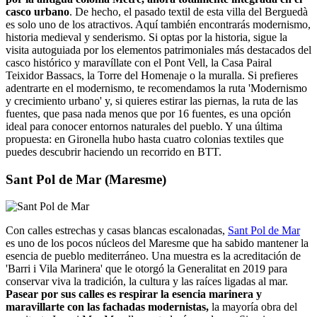
casco urbano
. De hecho, el pasado textil de esta villa del Berguedà
es solo uno de los atractivos. Aquí también encontrarás modernismo,
historia medieval y senderismo. Si optas por la historia, sigue la
visita autoguiada por los elementos patrimoniales más destacados del
casco histórico y maravíllate con el Pont Vell, la Casa Pairal
Teixidor Bassacs, la Torre del Homenaje o la muralla. Si prefieres
adentrarte en el modernismo, te recomendamos la ruta 'Modernismo
y crecimiento urbano' y, si quieres estirar las piernas, la ruta de las
fuentes, que pasa nada menos que por 16 fuentes, es una opción
ideal para conocer entornos naturales del pueblo. Y una última
propuesta: en Gironella hubo hasta cuatro colonias textiles que
puedes descubrir haciendo un recorrido en BTT.
Sant Pol de Mar (Maresme)
Con calles estrechas y casas blancas escalonadas,
Sant Pol de Mar
es uno de los pocos núcleos del Maresme que ha sabido mantener la
esencia de pueblo mediterráneo. Una muestra es la acreditación de
'Barri i Vila Marinera' que le otorgó la Generalitat en 2019 para
conservar viva la tradición, la cultura y las raíces ligadas al mar.
Pasear por sus calles es respirar la esencia marinera y
maravillarte con las fachadas modernistas,
la mayoría obra del