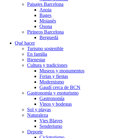
Paisajes Barcelona
Anoia
Bages
Moianès
Osona
Pirineos Barcelona
Berguedà
Qué hacer
Turismo sostenible
En familia
Bienestar
Cultura y tradiciones
Museos y monumentos
Ferias y fiestas
Modernismo
Gaudí cerca de BCN
Gastronomía y enoturismo
Gastronomía
Vinos y bodegas
Sol y playas
Naturaleza
Vies Blaves
Senderismo
Deporte
Cicloturismo