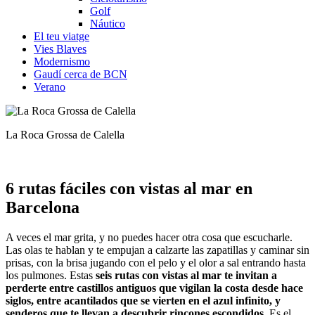
Golf
Náutico
El teu viatge
Vies Blaves
Modernismo
Gaudí cerca de BCN
Verano
La Roca Grossa de Calella
6 rutas fáciles
con vistas al mar en
Barcelona
A veces el mar grita, y no puedes hacer otra cosa que escucharle.
Las olas te hablan y te empujan a calzarte las zapatillas y caminar sin
prisas, con la brisa jugando con el pelo y el olor a sal entrando hasta
los pulmones. Estas
seis rutas con vistas al mar te invitan a
perderte entre castillos antiguos que vigilan la costa desde hace
siglos, entre acantilados que se vierten en el azul infinito, y
senderos que te llevan a descubrir rincones escondidos
. Es el