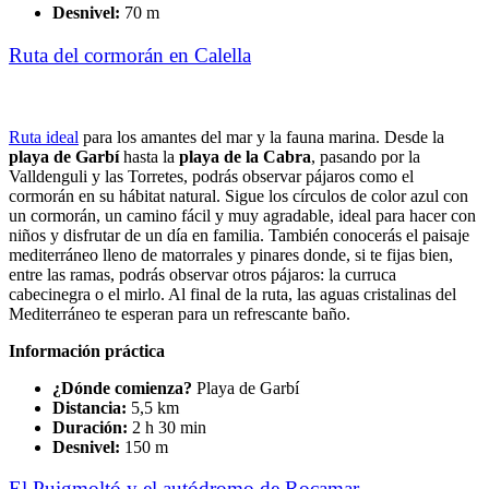
Desnivel:
70 m
Ruta del cormorán en Calella
Ruta ideal
para los amantes del mar y la fauna marina. Desde la
playa de Garbí
hasta la
playa de la Cabra
, pasando por la
Valldenguli y las Torretes, podrás observar pájaros como el
cormorán en su hábitat natural. Sigue los círculos de color azul con
un cormorán, un camino fácil y muy agradable, ideal para hacer con
niños y disfrutar de un día en familia. También conocerás el paisaje
mediterráneo lleno de matorrales y pinares donde, si te fijas bien,
entre las ramas, podrás observar otros pájaros: la curruca
cabecinegra o el mirlo. Al final de la ruta, las aguas cristalinas del
Mediterráneo te esperan para un refrescante baño.
Información práctica
¿Dónde comienza?
Playa de Garbí
Distancia:
5,5 km
Duración:
2 h 30 min
Desnivel:
150 m
El Puigmoltó y el autódromo de Rocamar