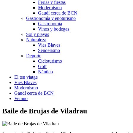
Ferias y fiestas
Modernismo
Gaudí cerca de BCN
Gastronomía y enoturismo
Gastronomía
Vinos y bodegas
Sol y playas
Naturaleza
Vies Blaves
Senderismo
Deporte
Cicloturismo
Golf
Náutico
El teu viatge
Vies Blaves
Modernismo
Gaudí cerca de BCN
Verano
Baile de B
rujas de Viladrau