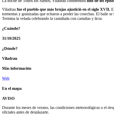
La noche de Todos los Santos, Viladrau conmemora
uno de los episo
Viladrau
fue el pueblo que más brujas ajustició en el siglo XVII.
E
tormentas y granizadas que echaron a perder las cosechas. El baile se 
Termina la velada celebrando la castañada con castañas y licor.
¿Cuándo?
31/10/2025
¿Dónde?
Viladrau
Más información
Web
En el mapa
AVISO
+
Durante los meses de verano, las condiciones meteorológicas o el ries
−
oficiales antes de desplazarte.