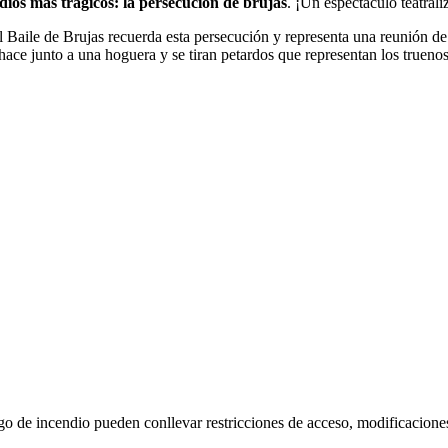
dios más trágicos: la persecución de brujas
. ¡Un espectáculo teatral
l Baile de Brujas recuerda esta persecución y representa una reunión
hace junto a una hoguera y se tiran petardos que representan los truenos
go de incendio pueden conllevar restricciones de acceso, modificacione