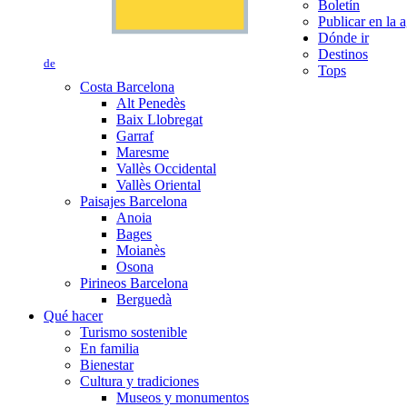
Boletín
Publicar en la 
Dónde ir
Destinos
de
Tops
Costa Barcelona
Alt Penedès
Baix Llobregat
Garraf
Maresme
Vallès Occidental
Vallès Oriental
Paisajes Barcelona
Anoia
Bages
Moianès
Osona
Pirineos Barcelona
Berguedà
Qué hacer
Turismo sostenible
En familia
Bienestar
Cultura y tradiciones
Museos y monumentos