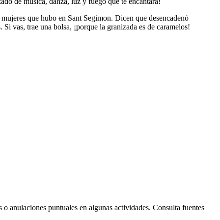
izado de música, danza, luz y fuego que te encantará!
 de mujeres que hubo en Sant Segimon. Dicen que desencadenó
. Si vas, trae una bolsa, ¡porque la granizada es de caramelos!
Leaflet
| © Diputació de Barcelona
s o anulaciones puntuales en algunas actividades. Consulta fuentes