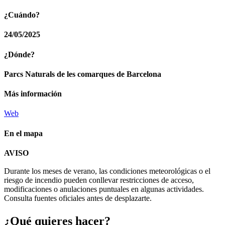
¿Cuándo?
24/05/2025
¿Dónde?
Parcs Naturals de les comarques de Barcelona
Más información
Web
En el mapa
Leaflet
| © Diputació de Barcelona
AVISO
+
Durante los meses de verano, las condiciones meteorológicas o el
−
riesgo de incendio pueden conllevar restricciones de acceso,
modificaciones o anulaciones puntuales en algunas actividades.
Consulta fuentes oficiales antes de desplazarte.
¿Qué qui
eres hacer?