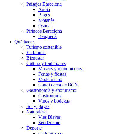
Paisajes Barcelona
Anoia
Bages
Moianès
Osona
Pirineos Barcelona
Berguedà
Qué hacer
Turismo sostenible
En familia
Bienestar
Cultura y tradiciones
Museos y monumentos
Ferias y fiestas
Modernismo
Gaudí cerca de BCN
Gastronomía y enoturismo
Gastronomía
Vinos y bodegas
Sol y playas
Naturaleza
Vies Blaves
Senderismo
Deporte
Cicloturismo