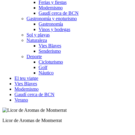
Ferias y fiestas
Modernismo
Gaudí cerca de BCN
Gastronomía y enoturismo
Gastronomía
Vinos y bodegas
Sol y playas
Naturaleza
Vies Blaves
Senderismo
Deporte
Cicloturismo
Golf
Náutico
El teu viatge
Vies Blaves
Modernismo
Gaudí cerca de BCN
Verano
"Mató" de Montserrat