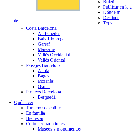
Boletín
Publicar en la 
Dónde ir
Destinos
de
Tops
Costa Barcelona
Alt Penedès
Baix Llobregat
Garraf
Maresme
Vallès Occidental
Vallès Oriental
Paisajes Barcelona
Anoia
Bages
Moianès
Osona
Pirineos Barcelona
Berguedà
Qué hacer
Turismo sostenible
En familia
Bienestar
Cultura y tradiciones
Museos y monumentos