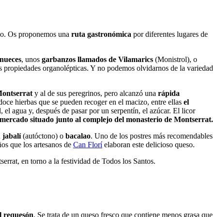
izo. Os proponemos una
ruta gastronómica
por diferentes lugares de
nueces
, unos
garbanzos llamados de Vilamarics
(Monistrol), o
us propiedades organolépticas. Y no podemos olvidarnos de la variedad
Montserrat
y al de sus peregrinos, pero alcanzó una
rápida
doce hierbas que se pueden recoger en el macizo, entre ellas
el
, el agua y, después de pasar por un serpentín, el azúcar. El licor
 mercado situado junto al complejo del monasterio de Montserrat.
n
jabalí
(autóctono) o
bacalao
. Uno de los postres más recomendables
ños que los artesanos de
Can Florí
elaboran este delicioso queso.
errat, en torno a la festividad de Todos los Santos.
l requesón
. Se trata de un queso fresco que contiene menos grasa que