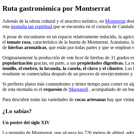
Ruta gastr
onómica por Montserrat
Además de la oferta cultural y el atractivo turístico, en
Montserrat
dest
esta
montaña tan espiritual
que se encuentra en el corazón de Cataluñ
A pesar de encontrarse en un espacio relativamente reducido, la agric
el
tomate rosa
, característico de la huerta de Montserrat. Asimismo, l
de
hierbas aromáticas
, que están por todas partes y que se emplean 
Originariamente la producción de este licor de hierbas de 31 grados e
popularización
gracias, en parte, a sus
propiedades digestivas.
La re
tomillo, el enebro, la lavanda, la canela, el clavo y el cilantro
. Las 
resultante se comercializa después de un proceso de envejecimiento 
Si prefieres platos más contundentes y tienes tiempo para comer en al
de esta montaña es el
requesón
de
Marganell
, acompañado de un buen
Para descubrir todas las variedades de
cocas artesanas
hay que visita
¿Lo sabías?
Un postre del siglo XIV
La montaña de Montserrat, que alcanza los 720 metros de altitud, adem