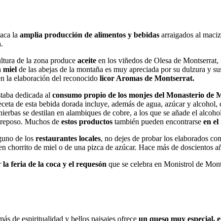
aca la
amplia producción de alimentos y bebidas
arraigados al mac
a.
ultura de la zona produce
aceite
en los viñedos de Olesa de Montserrat,
a
miel
de las abejas de la montaña es muy apreciada por su dulzura y s
en la elaboración del reconocido
licor Aromas de Montserrat.
staba dedicada al
consumo propio de los monjes del Monasterio de 
ceta de esta bebida dorada incluye, además de agua, azúcar y alcohol, 
hierbas se destilan en alambiques de cobre, a los que se añade el alcohol
y reposo. Muchos de
estos productos
también pueden encontrarse
en el
guno de los
restaurantes locales
, no dejes de probar los elaborados co
 chorrito de miel o de una pizca de azúcar. Hace más de doscientos a
r
la feria de la coca y el requesón
que se celebra en Monistrol de Monts
ás de espiritualidad y bellos paisajes ofrece
un queso muy especial, e