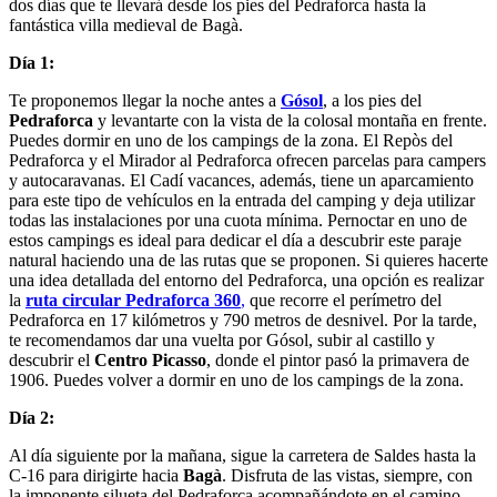
dos días que te llevará desde los pies del Pedraforca hasta la
fantástica villa medieval de Bagà.
Día 1:
Te proponemos llegar la noche antes a
Gósol
, a los pies del
Pedraforca
y levantarte con la vista de la colosal montaña en frente.
Puedes dormir en uno de los campings de la zona. El Repòs del
Pedraforca y el Mirador al Pedraforca ofrecen parcelas para campers
y autocaravanas. El Cadí vacances, además, tiene un aparcamiento
para este tipo de vehículos en la entrada del camping y deja utilizar
todas las instalaciones por una cuota mínima. Pernoctar en uno de
estos campings es ideal para dedicar el día a descubrir este paraje
natural haciendo una de las rutas que se proponen. Si quieres hacerte
una idea detallada del entorno del Pedraforca, una opción es realizar
la
ruta circular Pedraforca 360
,
que recorre el perímetro del
Pedraforca en 17 kilómetros y 790 metros de desnivel. Por la tarde,
te recomendamos dar una vuelta por Gósol, subir al castillo y
descubrir el
Centro Picasso
, donde el pintor pasó la primavera de
1906. Puedes volver a dormir en uno de los campings de la zona.
Día 2:
Al día siguiente por la mañana, sigue la carretera de Saldes hasta la
C-16 para dirigirte hacia
Bagà
. Disfruta de las vistas, siempre, con
la imponente silueta del Pedraforca acompañándote en el camino.