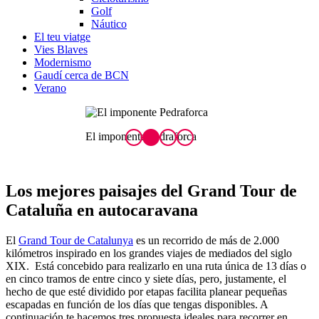
Golf
Náutico
El teu viatge
Vies Blaves
Modernismo
Gaudí cerca de BCN
Verano
El imponente Pedraforca
V
Los mejores paisajes
del Grand Tour de
Cataluña en autocaravana
El
Grand Tour de Catalunya
es un recorrido de más de 2.000
kilómetros inspirado en los grandes viajes de mediados del siglo
XIX. Está concebido para realizarlo en una ruta única de 13 días o
en cinco tramos de entre cinco y siete días, pero, justamente, el
hecho de que esté dividido por etapas facilita planear pequeñas
escapadas en función de los días que tengas disponibles. A
continuación te hacemos tres propuesta ideales para recorrer en