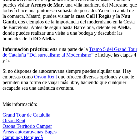
puedes visitar
Arenys de Mar
, una villa marinera del Maresme, que
todavía hace una pintoresca subasta de pescado. Ya en la capital de
la comarca, Mataró, puedes visitar la
casa Coll i Regà
s y
la Nau
Gaudí
, dos ejemplos de la importancia del modernismo en la Costa
de Barcelona. Antes de seguir hasta Barcelona, detente en
Alella
,
donde puedes realizar una visita a una bodega y descubrir las
bondades de la
DO Alella.
Información práctica:
esta ruta parte de la
Tramo 5 del Grand Tour
de Cataluña “Del surrealismo al Modernismo”
e incluye las etapas 4
y 5.
Si no dispones de autocaravana siempre puedes alquilar una. Hay
empresas como
Orson Rent
que ofrecen diversas opciones y que te
permiten una forma de viajar más libre, haciendo que cualquier
escapada sea una auténtica aventura.
Más información:
Grand Tour de Cataluña
Orson Rent
Osona Territorio Camper
Áreas autocaravanas Bages
Campings Berguedà