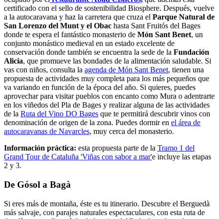
certificado con el sello de sostenibilidad Biosphere. Después, vuelve
a la autocaravana y haz la carretera que cruza el
Parque Natural de
San Lorenzo del Munt y el Obac
hasta Sant Fruitós del Bages
donde te espera el fantástico monasterio de
Món Sant Benet
, un
conjunto monástico medieval en un estado excelente de
conservación donde también se encuentra la sede de la
Fundación
Alicia
, que promueve las bondades de la alimentación saludable. Si
vas con niños, consulta la
agenda de Món Sant Benet
, tienen una
propuesta de actividades muy completa para los más pequeños que
va variando en función de la época del año. Si quieres, puedes
aprovechar para visitar pueblos con encanto como Mura o adentrarte
en los viñedos del Pla de Bages y realizar alguna de las actividades
de la
Ruta del Vino DO Bages
que te permitirá descubrir vinos con
denominación de origen de la zona. Puedes dormir en
el área de
autocaravanas de Navarcles
, muy cerca del monasterio.
Información práctica:
esta propuesta parte de la
Tramo 1 del
Grand Tour de Cataluña 'Viñas con sabor a mar'
e incluye las etapas
2 y 3.
De Gósol a Bagà
Si eres más de montaña, éste es tu itinerario. Descubre el Berguedà
más salvaje, con parajes naturales espectaculares, con esta ruta de