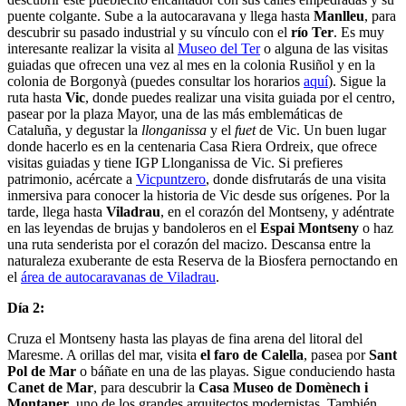
puente colgante. Sube a la autocaravana y llega hasta
Manlleu
, para
descubrir su pasado industrial y su vínculo con el
río Ter
. Es muy
interesante realizar la visita al
Museo del Ter
o alguna de las visitas
guiadas que ofrecen una vez al mes en la colonia Rusiñol y en la
colonia de Borgonyà (puedes consultar los horarios
aquí
). Sigue la
ruta hasta
Vic
, donde puedes realizar una visita guiada por el centro,
pasear por la plaza Mayor, una de las más emblemáticas de
Cataluña, y degustar la
llonganissa
y el
fuet
de Vic. Un buen lugar
donde hacerlo es en la centenaria Casa Riera Ordreix, que ofrece
visitas guiadas y tiene IGP Llonganissa de Vic. Si prefieres
patrimonio, acércate a
Vicpuntzero
, donde disfrutarás de una visita
inmersiva para conocer la historia de Vic desde sus orígenes. Por la
tarde, llega hasta
Viladrau
, en el corazón del Montseny, y adéntrate
en las leyendas de brujas y bandoleros en el
Espai Montseny
o haz
una ruta senderista por el corazón del macizo. Descansa entre la
naturaleza exuberante de esta Reserva de la Biosfera pernoctando en
el
área de autocaravanas de Viladrau
.
Día 2:
Cruza el Montseny hasta las playas de fina arena del litoral del
Maresme. A orillas del mar, visita
el faro de Calella
, pasea por
Sant
Pol de Mar
o báñate en una de las playas. Sigue conduciendo hasta
Canet de Mar
, para descubrir la
Casa Museo de Domènech i
Montaner
, uno de los grandes arquitectos modernistas. También