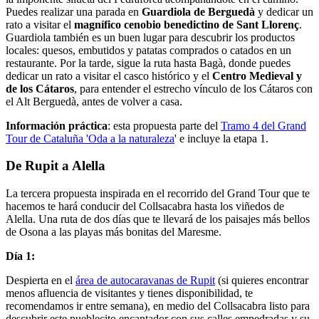
Puedes realizar una parada en
Guardiola de Berguedà
y dedicar un
rato a visitar el
magnífico cenobio benedictino de Sant Llorenç
.
Guardiola también es un buen lugar para descubrir los productos
locales: quesos, embutidos y patatas comprados o catados en un
restaurante. Por la tarde, sigue la ruta hasta Bagà, donde puedes
dedicar un rato a visitar el casco histórico y el
Centro Medieval y
de los Cátaros
, para entender el estrecho vínculo de los Cátaros con
el Alt Berguedà, antes de volver a casa.
Información práctica
: esta propuesta parte del
Tramo 4 del Grand
Tour de Cataluña 'Oda a la naturaleza
' e incluye la etapa 1.
De Rupit a Alella
La tercera propuesta inspirada en el recorrido del Grand Tour que te
hacemos te hará conducir del Collsacabra hasta los viñedos de
Alella. Una ruta de dos días que te llevará de los paisajes más bellos
de Osona a las playas más bonitas del Maresme.
Día 1:
Despierta en el
área de autocaravanas de Rupit
(si quieres encontrar
menos afluencia de visitantes y tienes disponibilidad, te
recomendamos ir entre semana), en medio del Collsacabra listo para
descubrir este pueblecito encantador con sus calles empedradas y su