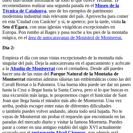
buen sitio donde informarse de todo lo que ofrece Terrassa. Te
recomendamos realizar una segunda parada en el
Museo de la
Técnica de Catalunya
, uno de los ejemplos de patrimonio
modernista industrial más relevante del país. Aprovecha para comer
en esta 'Ciudad con Carácter' y si, te apetece, por la tarde, visita
la
Seu d'Ègara
, con unas iglesias visigóticas excepcionales en
Europa. Pon rumbo al Bages y pasa noche a los pies de la montaña
mágica, en el
área de autocaravanas de Monistrol de Montserrat.
Día 2:
Empieza el día con unas vistas excepcionales de la montaña más
singular del país. Deja la autocaravana en el aparcamiento y acércate
a la
Abadía de Montserrat
con el cremallera. Desde allí puedes
hacer una de las rutas del
Parque Natural de la Montaña de
Montserrat
mientras admiras siluetas tan emblemáticas como las del
Cavall Bernat o la Palomera. Una buena idea puede ser dar un paseo
hasta la Cruz o llegar hasta la Santa Cueva, pero si lo que buscas es
una excursión más larga, te proponemos coger el funicular de Sant
Joan que llega hasta el mirador más alto de Montserrat. Una vez
arriba, podrás escoger entre rutas de diferentes dificultades
o también puedes volver andando, ahora todo será bajada. No te
vayas de Montserrat sin probar el requesón que encontrarás en las
paradas del mercado diario y visitar la famosa Moreneta. Puedes
parar a comer en una antiguo establo del siglo XVI actualmente
ocupado por el
restaurante Abad Cisneros,
que además está