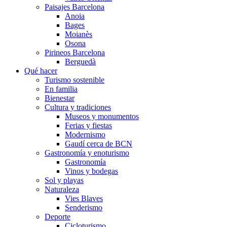
Paisajes Barcelona
Anoia
Bages
Moianès
Osona
Pirineos Barcelona
Berguedà
Qué hacer
Turismo sostenible
En familia
Bienestar
Cultura y tradiciones
Museos y monumentos
Ferias y fiestas
Modernismo
Gaudí cerca de BCN
Gastronomía y enoturismo
Gastronomía
Vinos y bodegas
Sol y playas
Naturaleza
Vies Blaves
Senderismo
Deporte
Cicloturismo