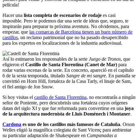
película!
Hacer una
lista completa de escenarios de rodaje
es casi
imposible. Pero te podemos dar una serie de ideas que, seguro, te
inspirarán para preparar tu próxima aventura. No olvidemos, para
empezar, que
las comarcas de Barcelona tienen un buen número de
castillos
, un reclamo patrimonial que no ha pasado desapercibido
para los expertos en localizaciones de la industria audiovisual.
Así lo estimaron los responsables de la serie
Juego de Tronos
, que
eligieron el
Castillo de Santa Florentina (Canet de Mar)
para
rodar varias escenas de la serie. En concreto, apareció en el capítulo
6 de la sexta temporada, titulado
Sangre de mi sangre
. En pantalla se
convirtió en Horn Hill, fortaleza de la Casa Tarly, el linaje de Sam,
el fiel amigo de Jon Snow.
Si hoy visitas el
castillo de Santa Florentina
, no encontrarás a ningún
señor de Poniente, pero descubrirás una fortaleza cuyos orígenes
datan del siglo XI y que fue reformada para convertirse en una
joya
de la arquitectura modernista de Lluís Domènech i Montaner
.
Cardona
es uno de los castillos más famosos de Cataluña
. Orson
Welles eligió la magnífica colegiata de Sant Vicenç para ambientar
su particular adaptación de Shakespeare en
Campanadas a