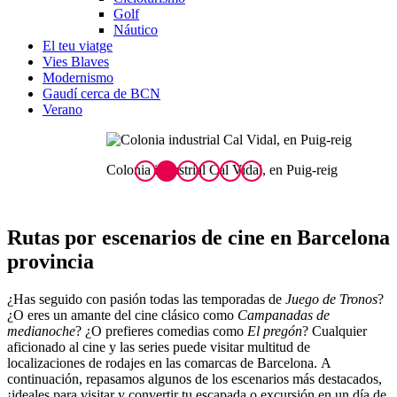
Golf
Náutico
El teu viatge
Vies Blaves
Modernismo
Gaudí cerca de BCN
Verano
Colonia industrial Cal Vidal, en Puig-reig
C
Rutas por escenar
ios de cine en Barcelona
provincia
¿Has seguido con pasión todas las temporadas de
Juego de Tronos
?
¿O eres un amante del cine clásico como
Campanadas de
medianoche
? ¿O prefieres comedias como
El pregón
? Cualquier
aficionado al cine y las series puede visitar multitud de
localizaciones de rodajes en las comarcas de Barcelona. A
continuación, repasamos algunos de los escenarios más destacados,
¡ideales para visitar y convertir tu escapada o excursión en un día de