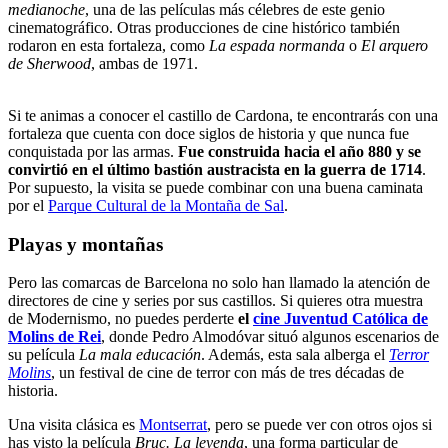
medianoche
, una de las películas más célebres de este genio
cinematográfico. Otras producciones de cine histórico también
rodaron en esta fortaleza, como
La espada normanda
o
El arquero
de Sherwood
, ambas de 1971.
Si te animas a conocer el castillo de Cardona, te encontrarás con una
fortaleza que cuenta con doce siglos de historia y que nunca fue
conquistada por las armas.
Fue construida hacia el año 880 y se
convirtió en el último bastión austracista en la guerra de 1714
.
Por supuesto, la visita se puede combinar con una buena caminata
por el
Parque Cultural de la Montaña de Sal
.
Playas y montañas
Pero las comarcas de Barcelona no solo han llamado la atención de
directores de cine y series por sus castillos. Si quieres otra muestra
de Modernismo, no puedes perderte
el
cine Juventud Católica de
Molins de Rei
, donde Pedro Almodóvar situó algunos escenarios de
su película
La mala educación
. Además, esta sala alberga el
Terror
Molins
, un festival de cine de terror con más de tres décadas de
historia.
Una visita clásica es
Montserrat
, pero se puede ver con otros ojos si
has visto la película
Bruc. La leyenda
, una forma particular de