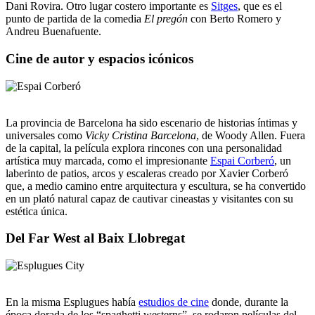
Dani Rovira. Otro lugar costero importante es
Sitges
, que es el
punto de partida de la comedia
El pregón
con Berto Romero y
Andreu Buenafuente.
Cine de autor y espacios icónicos
La provincia de Barcelona ha sido escenario de historias íntimas y
universales como
Vicky Cristina Barcelona
, de Woody Allen. Fuera
de la capital, la película explora rincones con una personalidad
artística muy marcada, como el impresionante
Espai Corberó
, un
laberinto de patios, arcos y escaleras creado por Xavier Corberó
que, a medio camino entre arquitectura y escultura, se ha convertido
en un plató natural capaz de cautivar cineastas y visitantes con su
estética única.
Del Far West al Baix Llobregat
En la misma Esplugues había
estudios de cine
donde, durante la
época dorada de los “spaghetti westerns”, se rodaron películas del