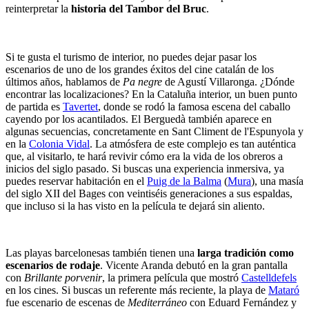
reinterpretar la
historia del Tambor del Bruc
.
Si te gusta el turismo de interior, no puedes dejar pasar los
escenarios de uno de los grandes éxitos del cine catalán de los
últimos años, hablamos de
Pa negre
de Agustí Villaronga. ¿Dónde
encontrar las localizaciones? En la Cataluña interior, un buen punto
de partida es
Tavertet
, donde se rodó la famosa escena del caballo
cayendo por los acantilados. El Berguedà también aparece en
algunas secuencias, concretamente en Sant Climent de l'Espunyola y
en la
Colonia Vidal
. La atmósfera de este complejo es tan auténtica
que, al visitarlo, te hará revivir cómo era la vida de los obreros a
inicios del siglo pasado. Si buscas una experiencia inmersiva, ya
puedes reservar habitación en el
Puig de la Balma
(
Mura
), una masía
del siglo XII del Bages con veintiséis generaciones a sus espaldas,
que incluso si la has visto en la película te dejará sin aliento.
Las playas barcelonesas también tienen una
larga tradición como
escenarios de rodaje
. Vicente Aranda debutó en la gran pantalla
con
Brillante porvenir
, la primera película que mostró
Castelldefels
en los cines. Si buscas un referente más reciente, la playa de
Mataró
fue escenario de escenas de
Mediterráneo
con Eduard Fernández y