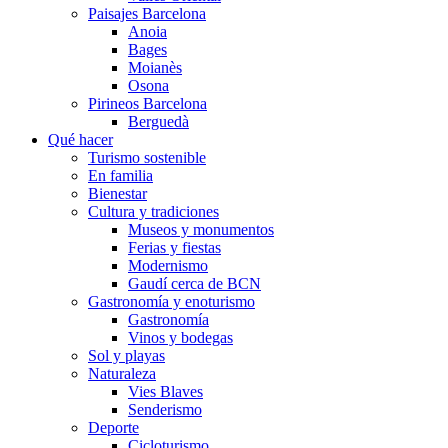
Paisajes Barcelona
Anoia
Bages
Moianès
Osona
Pirineos Barcelona
Berguedà
Qué hacer
Turismo sostenible
En familia
Bienestar
Cultura y tradiciones
Museos y monumentos
Ferias y fiestas
Modernismo
Gaudí cerca de BCN
Gastronomía y enoturismo
Gastronomía
Vinos y bodegas
Sol y playas
Naturaleza
Vies Blaves
Senderismo
Deporte
Cicloturismo