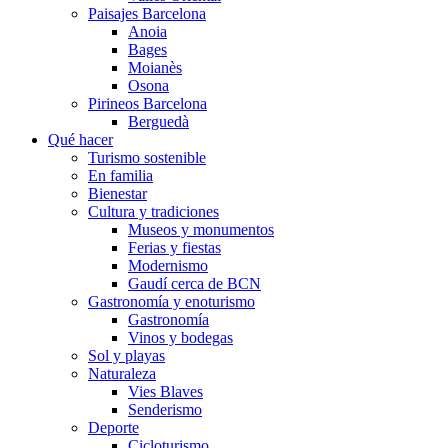
Paisajes Barcelona
Anoia
Bages
Moianès
Osona
Pirineos Barcelona
Berguedà
Qué hacer
Turismo sostenible
En familia
Bienestar
Cultura y tradiciones
Museos y monumentos
Ferias y fiestas
Modernismo
Gaudí cerca de BCN
Gastronomía y enoturismo
Gastronomía
Vinos y bodegas
Sol y playas
Naturaleza
Vies Blaves
Senderismo
Deporte
Cicloturismo