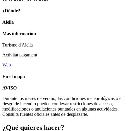
¿Dónde?
Alella
Más información
Turisme d'Alella
Activitat pagament
Web
En el mapa
Leaflet
| © Diputació de Barcelona
AVISO
+
Durante los meses de verano, las condiciones meteorológicas o el
−
riesgo de incendio pueden conllevar restricciones de acceso,
modificaciones o anulaciones puntuales en algunas actividades.
Consulta fuentes oficiales antes de desplazarte.
¿Qué qui
eres hacer?