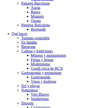
Paisajes Barcelona
Anoia
Bages
Moianès
Osona
Pirineos Barcelona
Berguedà
Qué hacer
Turismo sostenible
En familia
Bienestar
Cultura y tradiciones
Museos y monumentos
Ferias y fiestas
Modernismo
Gaudí cerca de BCN
Gastronomía y enoturismo
Gastronomía
Vinos y bodegas
Sol y playas
Naturaleza
Vies Blaves
Senderismo
Deporte
Cicloturismo