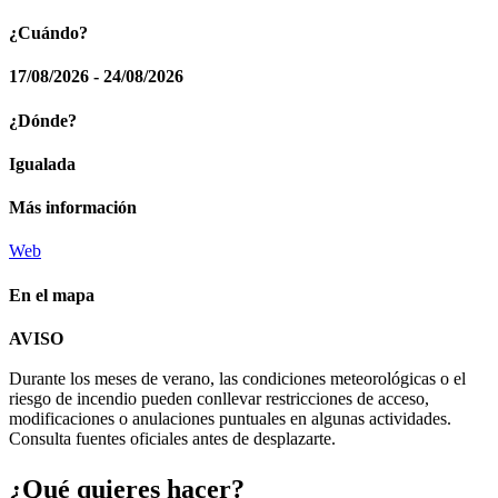
¿Cuándo?
17/08/2026 - 24/08/2026
¿Dónde?
Igualada
Más información
Web
En el mapa
Leaflet
| © Diputació de Barcelona
AVISO
+
Durante los meses de verano, las condiciones meteorológicas o el
−
riesgo de incendio pueden conllevar restricciones de acceso,
modificaciones o anulaciones puntuales en algunas actividades.
Consulta fuentes oficiales antes de desplazarte.
¿Qué qui
eres hacer?