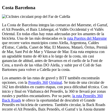
Costa Barcelona
La Costa de Barcelona integra las comarcas del Maresme, el Garraf,
el Alt Penedès, el Baix Llobregat, el Vallès Occidental y el Vallès
Oriental. En todas ellas hay rutas adecuadas por los amantes de la
bicicleta. Una de las más destacadas es la
ruta Puertos del Maresme
que recorre varios municipios como Alella, Argentona, Caldes
d'Estrac, Calella, Canet de Mar, El Masnou, Mataró, Òrrius, Premià
de Mar, Sant Pol de Mar y Vilassar de Mar. Esta ruta empieza con
un agradable tramo de 40 km a lo largo de la costa, sin casi
ganancias de altitud, antes de llevarnos en el cuello de la Font de
Cera, a través de las viñas DO Alella, y subir por el Coll de San
Bartomeu para volver a Calella por
la costa.
Los amantes de las rutas de gravel y BTT también encontrarán
opciones, con la
Penedès 360
Original
. Se trata de una circular de
162 km divididos en cuatro etapas, con poca dificultad técnica. Con
inicio y final en Vilafranca del Penedès, la 360 te llevará por zonas
rurales y pueblos encantadores. Por su parte,
la ruta Penedès 360
Back Roads
te ofrece la oportunidad de descubrir el Grande
Penedès en bicicleta de carretera. También circular, la Back Roads
recorre el Alt Penedès, Baix Penedès, el Garraf y la Anoia durante