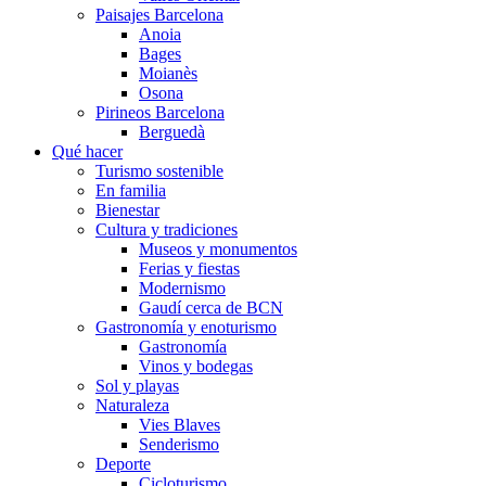
Paisajes Barcelona
Anoia
Bages
Moianès
Osona
Pirineos Barcelona
Berguedà
Qué hacer
Turismo sostenible
En familia
Bienestar
Cultura y tradiciones
Museos y monumentos
Ferias y fiestas
Modernismo
Gaudí cerca de BCN
Gastronomía y enoturismo
Gastronomía
Vinos y bodegas
Sol y playas
Naturaleza
Vies Blaves
Senderismo
Deporte
Cicloturismo