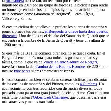
la
ruta Minera
de 118 km, un recorrido por carretera que fue
impulsado en 2014 por un grupo de forofos a la bicicleta para rendir
un homenaje en todos los municipios ligados a la actividad minera
de la comarca como Guardiola de Berguedà, Cercs, Fígols,
Vallcebre y Saldes.
Si eres un ciclista de aquellos que prefiere los puertos de montaña y
poner a prueba tus piernas,
el Berguedà te ofrece hasta doce puertos
diferentes
. Uno de ellos es el del alto del Santuario de Queralt que se
encuentra a la cumbre de la Sierra de Queralt y tiene una altura de
1.200 metros.
Si eres más de BTT, la comarca pirenaica no se queda corta. En el
Berguedà encontrarás rutas para todos los gustos: circulares y
fáciles, como la que va de
Vilada a Santo Sadurní de Rotgers
,
travesías como la del
Camino de los Buenos Hombres
de 220 km, e
incluso
bike parks
si eres amante del descenso.
En esta comarca también se celebran carreras ciclistas para disfrutar
de los cuellos de montaña y del Pirineo, como las
4 Cumbres
. Un
acontecimiento con tres recorridos con distancias diversas, todos
pensados para pasar una gran jornada de cicloturismo. Con el mismo
espíritu se plantea l
’Orbea Cadí Challenge,
que busca las carreteras
más atractivas y menos
transitadas.