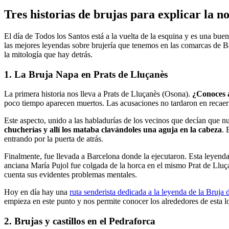
Tres historias de bruj
as para explicar la n
El día de Todos los Santos está a la vuelta de la esquina y es una bu
las mejores leyendas sobre brujería que tenemos en las comarcas de B
la mitología que hay detrás.
1. La Bruja Napa en Prats de Lluçanès
La primera historia nos lleva a Prats de Lluçanès (Osona).
¿Conoces 
poco tiempo aparecen muertos. Las acusaciones no tardaron en recaer e
Este aspecto, unido a las habladurías de los vecinos que decían que nu
chucherías y allí los mataba clavándoles una aguja en la cabeza
. 
entrando por la puerta de atrás.
Finalmente, fue llevada a Barcelona donde la ejecutaron. Esta leyenda
anciana María Pujol fue colgada de la horca en el mismo Prat de Lluçanè
cuenta sus evidentes problemas mentales.
Hoy en día hay una
ruta senderista dedicada a la leyenda de la Bruja 
empieza en este punto y nos permite conocer los alrededores de esta
2. Brujas y castillos en el Pedraforca