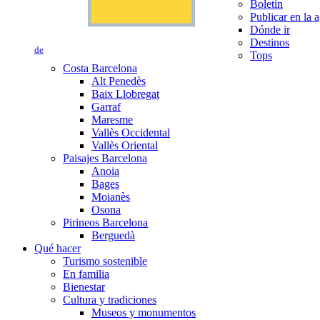
Boletín
Publicar en la 
Dónde ir
Destinos
de
Tops
Costa Barcelona
Alt Penedès
Baix Llobregat
Garraf
Maresme
Vallès Occidental
Vallès Oriental
Paisajes Barcelona
Anoia
Bages
Moianès
Osona
Pirineos Barcelona
Berguedà
Qué hacer
Turismo sostenible
En familia
Bienestar
Cultura y tradiciones
Museos y monumentos