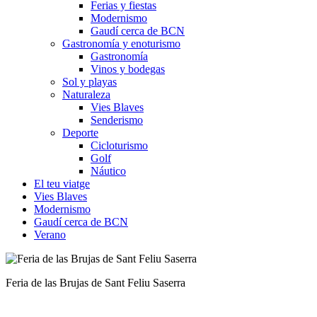
Ferias y fiestas
Modernismo
Gaudí cerca de BCN
Gastronomía y enoturismo
Gastronomía
Vinos y bodegas
Sol y playas
Naturaleza
Vies Blaves
Senderismo
Deporte
Cicloturismo
Golf
Náutico
El teu viatge
Vies Blaves
Modernismo
Gaudí cerca de BCN
Verano
Puesta de sol al Pedraforca