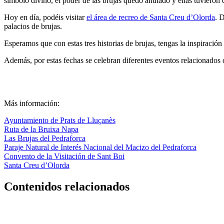
símbolo divino, el poder de las brujas quedó anulado y ellas tuvieron 
Hoy en día, podéis visitar
el área de recreo de Santa Creu d’Olorda
. 
palacios de brujas.
Esperamos que con estas tres historias de brujas, tengas la inspiraci
Además, por estas fechas se celebran diferentes eventos relacionados 
Más información:
Ayuntamiento de Prats de Lluçanès
Ruta de la Bruixa Napa
Las Brujas del Pedraforca
Paraje Natural de Interés Nacional del Macizo del Pedraforca
Convento de la Visitación de Sant Boi
Santa Creu d’Olorda
Contenidos relacionados