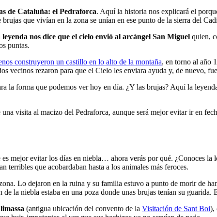
as de Cataluña: el Pedraforca
. Aquí la historia nos explicará el por
brujas que vivían en la zona se unían en ese punto de la sierra del Cadí 
 leyenda nos dice que el cielo envió al arcángel San Miguel
quien, c
os puntas.
enos construyeron un castillo en lo alto de la montaña
, en torno al año
ados vecinos rezaron para que el Cielo les enviara ayuda y, de nuevo, fu
mara la forma que podemos ver hoy en día. ¿Y las brujas? Aquí la leyen
 una visita al macizo del Pedraforca, aunque será mejor evitar ir en fec
ue es mejor evitar los días en niebla… ahora verás por qué. ¿Conoces la
an terribles que acobardaban hasta a los animales más feroces.
 zona. Lo dejaron en la ruina y su familia estuvo a punto de morir de h
 de la niebla estaba en una poza donde unas brujas tenían su guarida. 
Llimassa
(antigua ubicación del convento de la
Visitación de Sant Boi
),