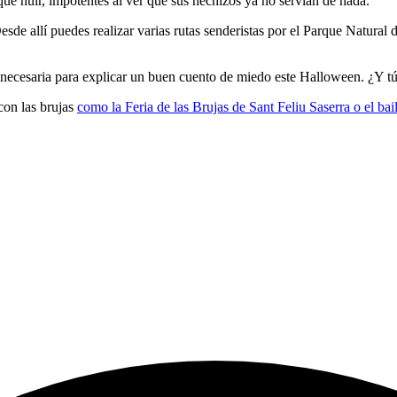
que huir, impotentes al ver que sus hechizos ya no servían de nada.
Desde allí puedes realizar varias rutas senderistas por el Parque Natural
ón necesaria para explicar un buen cuento de miedo este Halloween. ¿Y t
con las brujas
como la Feria de las Brujas de Sant Feliu Saserra o el bai