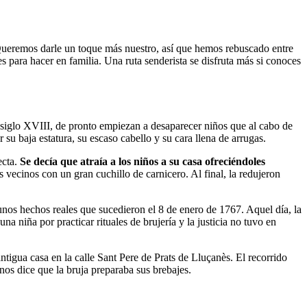
. Queremos darle un toque más nuestro, así que hemos rebuscado entre
para hacer en familia. Una ruta senderista se disfruta más si conoces
glo XVIII, de pronto empiezan a desaparecer niños que al cabo de
u baja estatura, su escaso cabello y su cara llena de arrugas.
ecta.
Se decía que atraía a los niños a su casa ofreciéndoles
 vecinos con un gran cuchillo de carnicero. Al final, la redujeron
unos hechos reales que sucedieron el 8 de enero de 1767. Aquel día, la
a niña por practicar rituales de brujería y la justicia no tuvo en
ntigua casa en la calle Sant Pere de Prats de Lluçanès. El recorrido
 nos dice que la bruja preparaba sus brebajes.