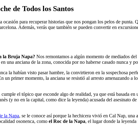
oche de Todos los Santos
ena ocasión para recuperar historias que nos pongan los pelos de punta
arcelona. Además, verás que también se pueden convertir en excursiones 
a la Bruja Napa?
Nos remontamos a algún momento de mediados del si
n una anciana de la zona, conocida por no haberse casado nunca y por s
nca la habían visto pasar hambre, la convirtieron en la sospechosa perf
En un primer momento, la anciana se resistió al arresto amenazando a los
 cumple el tópico que esconde algo de realidad, ya que está basada en 
s (y no en la capital, como dice la leyenda) acusada del asesinato de un
de la Napa
, se le conoce así porque la hechicera vivió en Cal Nap, una a
 localidad osonenca, como
el Roc de la Napa
, el lugar donde la leyenda