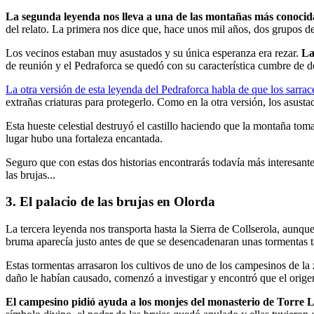
La segunda leyenda nos lleva a una de las montañas más conocid
del relato. La primera nos dice que, hace unos mil años, dos grupos de 
Los vecinos estaban muy asustados y su única esperanza era rezar.
La
de reunión y el Pedraforca se quedó con su característica cumbre de d
La otra versión de esta leyenda del Pedraforca habla de que los sarrac
extrañas criaturas para protegerlo. Como en la otra versión, los asust
Esta hueste celestial destruyó el castillo haciendo que la montaña to
lugar hubo una fortaleza encantada.
Seguro que con estas dos historias encontrarás todavía más interesante
las brujas...
3. El palacio de las brujas en Olorda
La tercera leyenda nos transporta hasta la Sierra de Collserola, aunq
bruma aparecía justo antes de que se desencadenaran unas tormentas t
Estas tormentas arrasaron los cultivos de uno de los campesinos de la
daño le habían causado, comenzó a investigar y encontró que el origen
El campesino pidió ayuda a los monjes del monasterio de Torre 