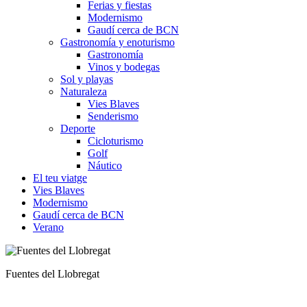
Ferias y fiestas
Modernismo
Gaudí cerca de BCN
Gastronomía y enoturismo
Gastronomía
Vinos y bodegas
Sol y playas
Naturaleza
Vies Blaves
Senderismo
Deporte
Cicloturismo
Golf
Náutico
El teu viatge
Vies Blaves
Modernismo
Gaudí cerca de BCN
Verano
Jardines Artigas