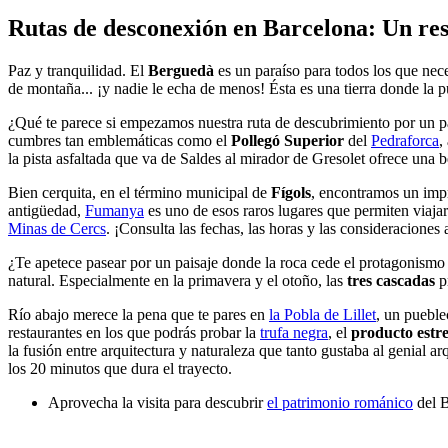
Rutas de desconexión
en Barcelona: Un res
Paz y tranquilidad. El
Berguedà
es un paraíso para todos los que nece
de montaña... ¡y nadie le echa de menos! Ésta es una tierra donde l
¿Qué te parece si empezamos nuestra ruta de descubrimiento por un 
cumbres tan emblemáticas como el
Pollegó Superior
del
Pedraforca
,
la pista asfaltada que va de Saldes al mirador de Gresolet ofrece una 
Bien cerquita, en el término municipal de
Fígols
, encontramos un imp
antigüedad,
Fumanya
es uno de esos raros lugares que permiten viajar
Minas de Cercs
. ¡Consulta las fechas, las horas y las consideraciones a
¿Te apetece pasear por un paisaje donde la roca cede el protagonismo
natural. Especialmente en la primavera y el otoño, las
tres cascadas
p
Río abajo merece la pena que te pares en
la Pobla de Lillet
, un pueble
restaurantes en los que podrás probar la
trufa negra
, el
producto estre
la fusión entre arquitectura y naturaleza que tanto gustaba al genial 
los 20 minutos que dura el trayecto.
Aprovecha la visita para descubrir
el patrimonio románico
del B