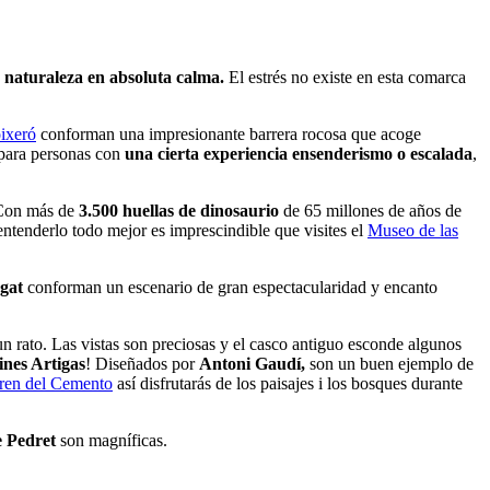
a
naturaleza en absoluta calma.
El estrés no existe en esta comarca
oixeró
conforman una impresionante barrera rocosa que acoge
 para personas con
una cierta experiencia en
senderismo o escalada
,
 Con más de
3.500 huellas de dinosaurio
de 65 millones de años de
entenderlo todo mejor es imprescindible que visites el
Museo de las
egat
conforman un escenario de gran espectacularidad y encanto
un rato. Las vistas son preciosas y el casco antiguo esconde algunos
ines Artigas
! Diseñados por
Antoni Gaudí,
son un buen ejemplo de
ren del Cemento
así disfrutarás de los paisajes i los bosques durante
e Pedret
son magníficas.