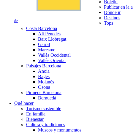
Boletín
Publicar en la 
Dónde ir
Destinos
de
Tops
Costa Barcelona
Alt Penedès
Baix Llobregat
Garraf
Maresme
Vallès Occidental
Vallès Oriental
Paisajes Barcelona
Anoia
Bages
Moianès
Osona
Pirineos Barcelona
Berguedà
Qué hacer
Turismo sostenible
En familia
Bienestar
Cultura y tradiciones
Museos y monumentos