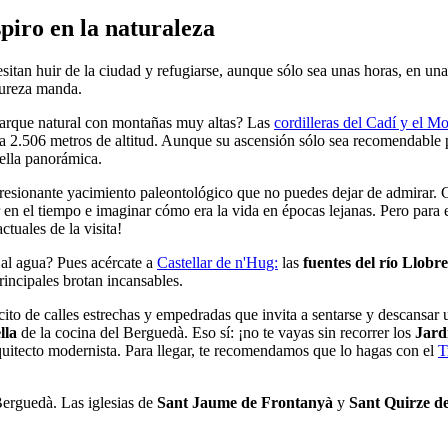
piro en la naturaleza
sitan huir de la ciudad y refugiarse, aunque sólo sea unas horas, en un
a pureza manda.
parque natural con montañas muy altas? Las
cordilleras del Cadí y el M
 a 2.506 metros de altitud. Aunque su ascensión sólo sea recomendable
bella panorámica.
resionante yacimiento paleontológico que no puedes dejar de admirar.
 en el tiempo e imaginar cómo era la vida en épocas lejanas. Pero para 
ctuales de la visita!
 al agua? Pues acércate a
Castellar de n'Hug:
las
fuentes del río Llobr
rincipales brotan incansables.
cito de calles estrechas y empedradas que invita a sentarse y descansar 
lla
de la cocina del Berguedà. Eso sí: ¡no te vayas sin recorrer los
Jard
arquitecto modernista. Para llegar, te recomendamos que lo hagas con el
T
erguedà. Las iglesias de
Sant Jaume de Frontanyà
y
Sant Quirze d