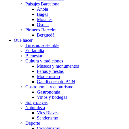
Paisajes Barcelona
Anoia
Bages
Moianès
Osona
Pirineos Barcelona
Berguedà
Qué hacer
Turismo sostenible
En familia
Bienestar
Cultura y tradiciones
Museos y monumentos
Ferias y fiestas
Modernismo
Gaudí cerca de BCN
Gastronomía y enoturismo
Gastronomía
Vinos y bodegas
Sol y playas
Naturaleza
Vies Blaves
Senderismo
Deporte
Cicloturismo