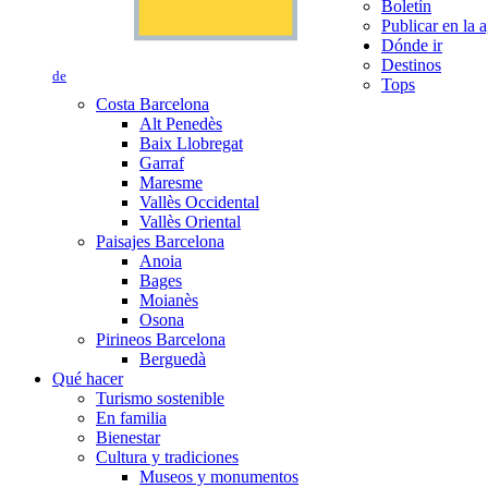
Boletín
Publicar en la 
Dónde ir
Destinos
de
Tops
Costa Barcelona
Alt Penedès
Baix Llobregat
Garraf
Maresme
Vallès Occidental
Vallès Oriental
Paisajes Barcelona
Anoia
Bages
Moianès
Osona
Pirineos Barcelona
Berguedà
Qué hacer
Turismo sostenible
En familia
Bienestar
Cultura y tradiciones
Museos y monumentos