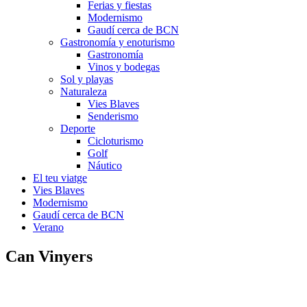
Ferias y fiestas
Modernismo
Gaudí cerca de BCN
Gastronomía y enoturismo
Gastronomía
Vinos y bodegas
Sol y playas
Naturaleza
Vies Blaves
Senderismo
Deporte
Cicloturismo
Golf
Náutico
El teu viatge
Vies Blaves
Modernismo
Gaudí cerca de BCN
Verano
Can Vinyers