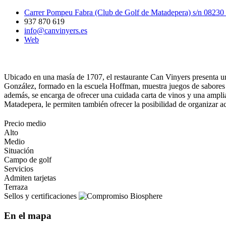
Carrer Pompeu Fabra (Club de Golf de Matadepera) s/n 0823
937 870 619
info@canvinyers.es
Web
Ubicado en una masía de 1707, el restaurante Can Vinyers presenta u
González, formado en la escuela Hoffman, muestra juegos de sabores y 
además, se encarga de ofrecer una cuidada carta de vinos y una amplia
Matadepera, le permiten también ofrecer la posibilidad de organizar a
Precio medio
Alto
Medio
Situación
Campo de golf
Servicios
Admiten tarjetas
Terraza
Sellos y certificaciones
En el mapa