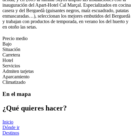
inauguración del Apart-Hotel Cal Marçal. Especializados en cocina
casera y del Berguedà (guisantes negros, maíz escuadrado, patatas
enmascaradas…), seleccionan los mejores embutidos del Berguedà
y trabajan con productos de temporada, en verano los del huerto y
en otoño las setas.
Precio medio
Bajo
Situación
Carretera
Hotel
Servicios
Admiten tarjetas
Aparcamiento
Climatizado
En el mapa
¿Qué qui
eres hacer?
Inicio
Dónde ir
Destinos