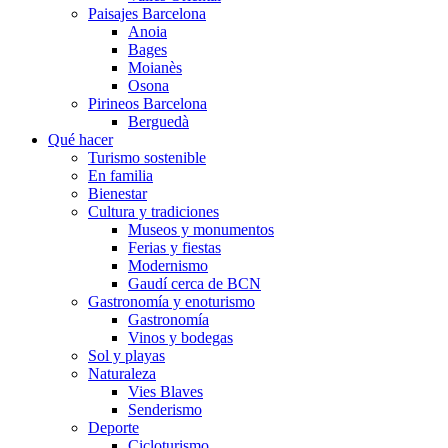
Paisajes Barcelona
Anoia
Bages
Moianès
Osona
Pirineos Barcelona
Berguedà
Qué hacer
Turismo sostenible
En familia
Bienestar
Cultura y tradiciones
Museos y monumentos
Ferias y fiestas
Modernismo
Gaudí cerca de BCN
Gastronomía y enoturismo
Gastronomía
Vinos y bodegas
Sol y playas
Naturaleza
Vies Blaves
Senderismo
Deporte
Cicloturismo