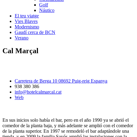
Golf
Náutico
El teu viatge
Vies Blaves
Modernismo
Gaudí cerca de BCN
Verano
Cal Marçal
Carretera de Berga 10 08692 Puig-reig Espanya
938 380 386
info@hotelcalmarcal.cat
Web
En sus inicios solo había el bar, pero en el año 1990 ya se abrió el
comedor de la planta baja, y más adelante se amplió con el comedor
de la planta superior. En 1997 se remodeló el bar adaptándole una
tienda, y en 2009 la familia Sayós amplió las instalaciones con la