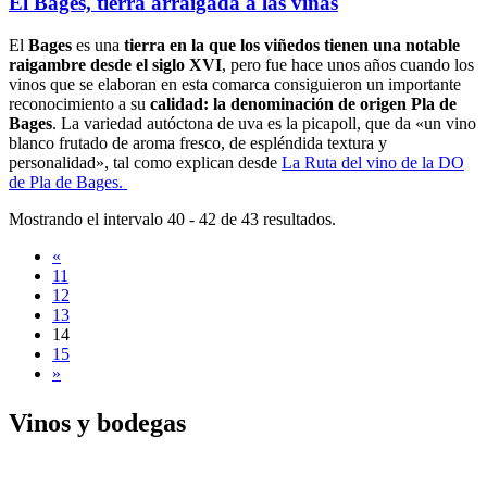
El Bages, tierra arraigada a las viñas
El
Bages
es una
tierra en la que los viñedos tienen una notable
raigambre desde el siglo XVI
, pero fue hace unos años cuando los
vinos que se elaboran en esta comarca consiguieron un importante
reconocimiento a su
calidad: la denominación de origen Pla de
Bages
. La variedad autóctona de uva es la picapoll, que da «un vino
blanco frutado de aroma fresco, de espléndida textura y
personalidad», tal como explican desde
La Ruta del vino de la DO
de Pla de Bages.
Mostrando el intervalo 40 - 42 de 43 resultados.
«
11
12
13
14
15
»
Vinos y
bodegas