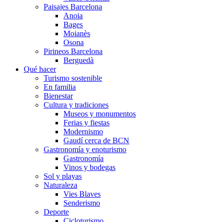
Paisajes Barcelona
Anoia
Bages
Moianès
Osona
Pirineos Barcelona
Berguedà
Qué hacer
Turismo sostenible
En familia
Bienestar
Cultura y tradiciones
Museos y monumentos
Ferias y fiestas
Modernismo
Gaudí cerca de BCN
Gastronomía y enoturismo
Gastronomía
Vinos y bodegas
Sol y playas
Naturaleza
Vies Blaves
Senderismo
Deporte
Cicloturismo