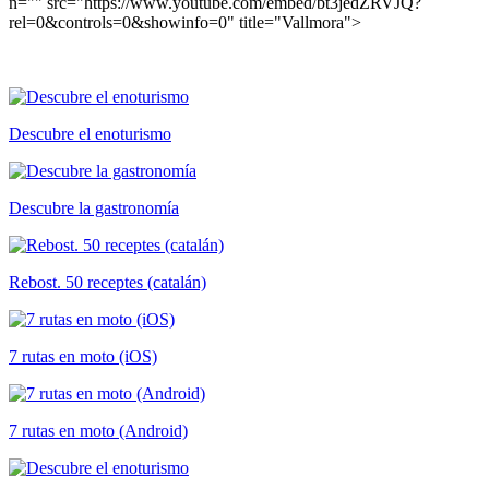
n="" src="https://www.youtube.com/embed/bt3jedZRVJQ?
rel=0&controls=0&showinfo=0" title="Vallmora">
Descubre el enoturismo
Descubre la gastronomía
Rebost. 50 receptes (catalán)
7 rutas en moto (iOS)
7 rutas en moto (Android)