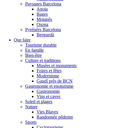
Paysages Barcelona
Anoia
Bages
Moianès
Osona
Pyrénées Barcelona
Berguedà
Que faire
Tourisme durable
En famille
Bien-être
Culture et traditions
Musées et monuments
Foires et fêtes
Modernisme
Gaudí près de BCN
Gastronomie et enoturisme
Gastronomie
Vins et caves
Soleil et plages
Nature
Vies Blaves
Randonnée pédestre
Sports
Cyclotourisme