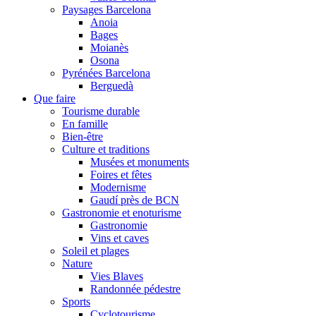
Paysages Barcelona
Anoia
Bages
Moianès
Osona
Pyrénées Barcelona
Berguedà
Que faire
Tourisme durable
En famille
Bien-être
Culture et traditions
Musées et monuments
Foires et fêtes
Modernisme
Gaudí près de BCN
Gastronomie et enoturisme
Gastronomie
Vins et caves
Soleil et plages
Nature
Vies Blaves
Randonnée pédestre
Sports
Cyclotourisme