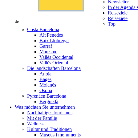
Newsletter
In der Agenda v
Reiseziele
Reiseziele
de
Top
Costa Barcelona
Alt Penedès
Baix Llobregat
Garraf
Maresme
Vallès Occidental
Vallès Oriental
Die landschaften Barcelona
Anoia
Bages
Moianès
Osona
Pyrenäen Barcelona
Berguedà
Was möchten Sie unternehmen
Nachhaltiges tourismus
Mit der Familie
Wellness
Kultur und Traditionen
Museus i monuments