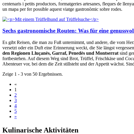
centenaris i petits productors, formatgeries artesanes, fleques de llen
un mapa per fer possible aquest viatge gastronòmic sobre rodes.
Sechs gastronomische Routen: Was für eine genussvoll
Es gibt Reisen, die man zu Fuß unternimmt, und andere, die vom Her
versetzt oder ein Duft eine Erinnerung weckt, die Sie längst vergesse
den Regionen Lluçanès, Garraf, Penedès und Montserrat
sind ge
fortbestehen. Auf diesem Weg sind Brot, Trüffel, Frischkäse und
Coc
Abenteuer vor, bei dem die Zeit stillsteht und der Appetit wächst. Sind
Zeige 1 - 3 von 50 Ergebnissen.
«
1
2
3
4
5
»
Kulinari
sche Aktivitäten