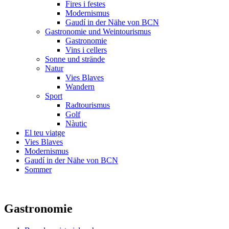
Fires i festes
Modernismus
Gaudí in der Nähe von BCN
Gastronomie und Weintourismus
Gastronomie
Vins i cellers
Sonne und strände
Natur
Vies Blaves
Wandern
Sport
Radtourismus
Golf
Nàutic
El teu viatge
Vies Blaves
Modernismus
Gaudí in der Nähe von BCN
Sommer
Gastronomie