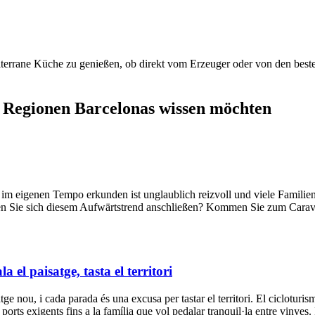
rrane Küche zu genießen, ob direkt vom Erzeuger oder von den beste
n Regionen Barcelonas wissen möchten
im eigenen Tempo erkunden ist unglaublich reizvoll und viele Familie
n Sie sich diesem Aufwärtstrend anschließen? Kommen Sie zum Caravani
el paisatge, tasta el territori
 nou, i cada parada és una excusa per tastar el territori. El cicloturisme
a ports exigents fins a la família que vol pedalar tranquil·la entre vinyes.