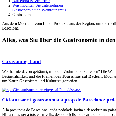
Barcelona ist viel mehr
Was möchten Sie unternehmen
Gastronomie und Weintourismus
Gastronomie
Aus dem Meer und vom Land. Produkte aus der Region, um die medite
Barcelona.
Alles, w
as Sie über die Gastronomie in de
Caravaning-Land
Wer hat nie davon geträumt, mit dem Wohnmobil zu reisen? Die Welt 
Bequemlichkeit und die Freiheit des
Tourismus auf Rädern
. Möchte
um Natur, Geschichte und Kultur zu genießen.
Cicloturisme i gastronomia a prop de Barcelona: pedala 
A la província de Barcelona, cada pedalada invita a descobrir un paisatge
Hi ha rutes per a tots els nivells, des del ciclista de carretera que busc