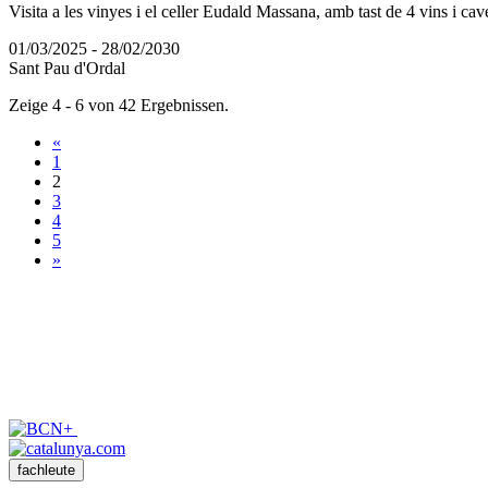
Visita a les vinyes i el celler Eudald Massana, amb tast de 4 vins i caves,
01/03/2025 - 28/02/2030
Sant Pau d'Ordal
Zeige 4 - 6 von 42 Ergebnissen.
«
1
2
3
4
5
»
fachleute