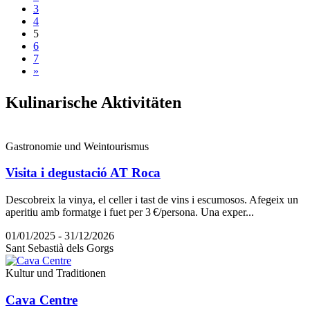
3
4
5
6
7
»
Kulinari
sche Aktivitäten
Gastronomie und Weintourismus
Visita i degustació AT Roca
Descobreix la vinya, el celler i tast de vins i escumosos. Afegeix un
aperitiu amb formatge i fuet per 3 €/persona. Una exper...
01/01/2025 - 31/12/2026
Sant Sebastià dels Gorgs
Kultur und Traditionen
Cava Centre