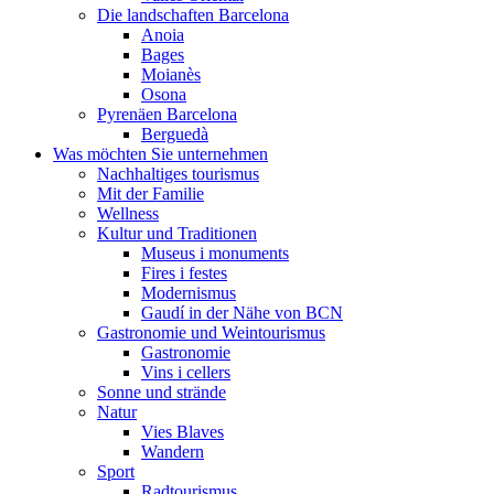
Die landschaften Barcelona
Anoia
Bages
Moianès
Osona
Pyrenäen Barcelona
Berguedà
Was möchten Sie unternehmen
Nachhaltiges tourismus
Mit der Familie
Wellness
Kultur und Traditionen
Museus i monuments
Fires i festes
Modernismus
Gaudí in der Nähe von BCN
Gastronomie und Weintourismus
Gastronomie
Vins i cellers
Sonne und strände
Natur
Vies Blaves
Wandern
Sport
Radtourismus