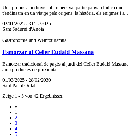
Una proposta audiovisual immersiva, participativa i lúdica que
t'endinsarà en un viatge pels orígens, la història, els enigmes i s...
02/01/2025 - 31/12/2025
Sant Sadurní d'Anoia
Gastronomie und Weintourismus
Esmorzar al Celler Eudald Massana
Esmorzar tradicional de pagès al jardí del Celler Eudald Massana,
amb productes de proximitat.
01/03/2025 - 28/02/2030
Sant Pau d'Ordal
Zeige 1 - 3 von 42 Ergebnissen.
«
1
2
3
4
5