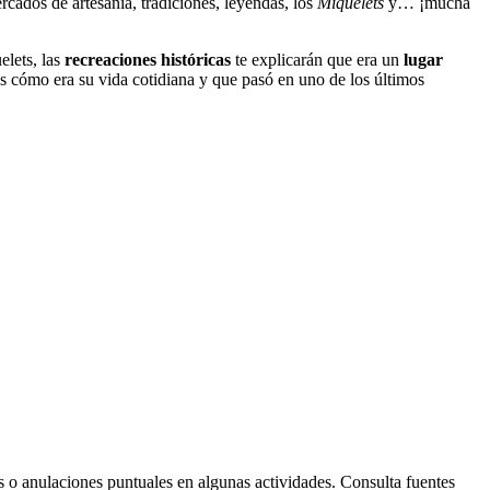
ercados de artesanía, tradiciones, leyendas, los
Miquelets
y… ¡mucha
lets, las
recreaciones históricas
te explicarán que era un
lugar
ás cómo era su vida cotidiana y que pasó en uno de los últimos
Leaflet
| © Diputació de Barcelona
s o anulaciones puntuales en algunas actividades. Consulta fuentes