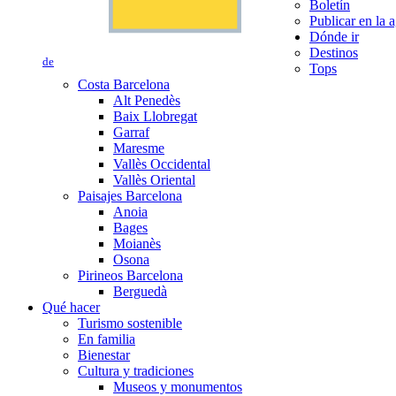
Boletín
Publicar en la 
Dónde ir
Destinos
de
Tops
Costa Barcelona
Alt Penedès
Baix Llobregat
Garraf
Maresme
Vallès Occidental
Vallès Oriental
Paisajes Barcelona
Anoia
Bages
Moianès
Osona
Pirineos Barcelona
Berguedà
Qué hacer
Turismo sostenible
En familia
Bienestar
Cultura y tradiciones
Museos y monumentos