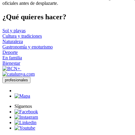
−
oficiales antes de desplazarte.
¿Qué qui
eres hacer?
Sol y playas
Cultura y tradiciones
Naturaleza
Gastronomía y enoturismo
Deporte
En familia
Bienestar
profesionales
Síguenos