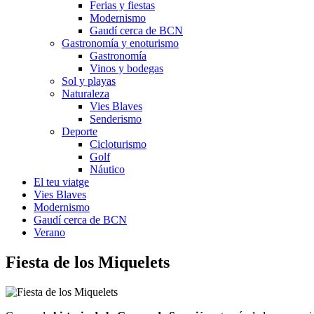
Ferias y fiestas
Modernismo
Gaudí cerca de BCN
Gastronomía y enoturismo
Gastronomía
Vinos y bodegas
Sol y playas
Naturaleza
Vies Blaves
Senderismo
Deporte
Cicloturismo
Golf
Náutico
El teu viatge
Vies Blaves
Modernismo
Gaudí cerca de BCN
Verano
Fiesta d
e los Miquelets