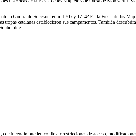
iones históricas de la Fiesta de los Miquelets de Olesa de Montserrat. M
 de la Guerra de Sucesión entre 1705 y 1714? En la Fiesta de los Mique
o las tropas catalanas establecieron sus campamentos. También descubrir
e Septiembre.
go de incendio pueden conllevar restricciones de acceso, modificacione