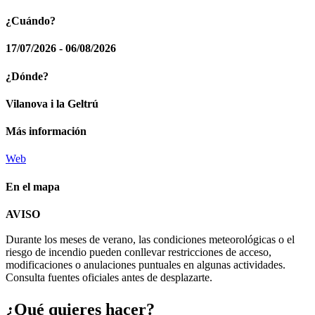
¿Cuándo?
17/07/2026 - 06/08/2026
¿Dónde?
Vilanova i la Geltrú
Más información
Web
En el mapa
Leaflet
| © Diputació de Barcelona
AVISO
+
Durante los meses de verano, las condiciones meteorológicas o el
−
riesgo de incendio pueden conllevar restricciones de acceso,
modificaciones o anulaciones puntuales en algunas actividades.
Consulta fuentes oficiales antes de desplazarte.
¿Qué qui
eres hacer?