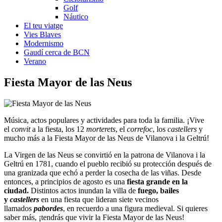
Golf
Náutico
El teu viatge
Vies Blaves
Modernismo
Gaudí cerca de BCN
Verano
Fiesta Ma
yor de las Neus
Música, actos populares y actividades para toda la familia. ¡Vive
el
convit
a la fiesta, los 12
morterets
, el
correfoc
, los
castellers
y
mucho más a la Fiesta Mayor de las Neus de Vilanova i la Geltrú!
La Virgen de las Neus se convirtió en la patrona de Vilanova i la
Geltrú en 1781, cuando el pueblo recibió su protección después de
una granizada que echó a perder la cosecha de las viñas. Desde
entonces, a principios de agosto es una
fiesta grande en la
ciudad.
Distintos actos inundan la villa de
fuego, bailes
y
castellers
en una fiesta que lideran siete vecinos
llamados
pabordes
, en recuerdo a una figura medieval. Si quieres
saber más, ¡tendrás que vivir la Fiesta Mayor de las Neus!