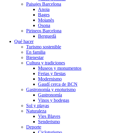
Paisajes Barcelona
Anoia
Bages
Moianès
Osona
Pirineos Barcelona
Berguedà
Qué hacer
Turismo sostenible
En familia
Bienestar
Cultura y tradiciones
Museos y monumentos
Ferias y fiestas
Modernismo
Gaudí cerca de BCN
Gastronomía y enoturismo
Gastronomía
Vinos y bodegas
Sol y playas
Naturaleza
Vies Blaves
Senderismo
Deporte
Cicloturismo