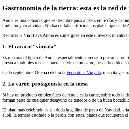
Gastronomía de la tier
ra: esta es la red d
Anoia es una comarca que se descubre paso a paso, entre ríos y cami
tradición y creatividad. No hacen falta artificios: los platos típicos d
Recorrer la Via Blava Anoia es sumergirse en este universo: mientras e
1. El caracol “vinyala”
Es un caracol típico de Anoia, especialmente apreciado por su carne f
presta a múltiples recetas: puede servirse con carne, pescado o bien s
Cada septiembre, Òdena celebra la
Feria de la Vinyala
, una cita gast
2. La carne, protagonista en la mesa
Si hay un producto emblemático de Anoia es la carne, sobre todo la de
forman parte de cualquier desayuno de tenedor o de un buen bocadill
El plato más celebrado es sin duda la gallina de pavo de Navidad, cri
alioli, la ternera estofada o la perdiz con setas, platos que recuperan 