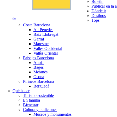
Boletín
Publicar en la 
Dónde ir
Destinos
de
Tops
Costa Barcelona
Alt Penedès
Baix Llobregat
Garraf
Maresme
Vallès Occidental
Vallès Oriental
Paisajes Barcelona
Anoia
Bages
Moianès
Osona
Pirineos Barcelona
Berguedà
Qué hacer
Turismo sostenible
En familia
Bienestar
Cultura y tradiciones
Museos y monumentos