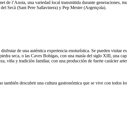
net de l’Anoia, una variedad local transmitida durante generaciones, m
 del Secà (Sant Pere Sallavinera) y Pep Mestre (Argençola).
isfrutar de una auténtica experiencia enoturística. Se pueden visitar e
edra seca, o las Caves Bohigas, con una masía del siglo XIII, una cap
a, viña y tradición familiar, con una producción de fuerte carácter arte
sino también descubrir una cultura gastronómica que se vive con todos lo