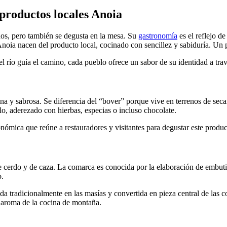
e productos locales Anoia
nos, pero también se degusta en la mesa. Su
gastronomía
es el reflejo de
e Anoia nacen del producto local, cocinado con sencillez y sabiduría. Un 
l río guía el camino, cada pueblo ofrece un sabor de su identidad a tra
ina y sabrosa. Se diferencia del “bover” porque vive en terrenos de seca
olo, aderezado con hierbas, especias o incluso chocolate.
ronómica que reúne a restauradores y visitantes para degustar este produ
 cerdo y de caza. La comarca es conocida por la elaboración de embutido
o.
ada tradicionalmente en las masías y convertida en pieza central de las
el aroma de la cocina de montaña.