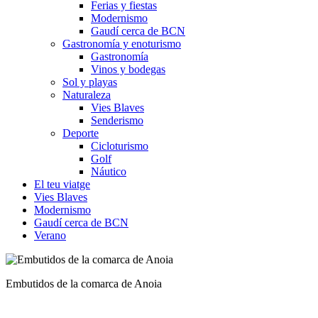
Ferias y fiestas
Modernismo
Gaudí cerca de BCN
Gastronomía y enoturismo
Gastronomía
Vinos y bodegas
Sol y playas
Naturaleza
Vies Blaves
Senderismo
Deporte
Cicloturismo
Golf
Náutico
El teu viatge
Vies Blaves
Modernismo
Gaudí cerca de BCN
Verano
Viña y tradición familiar