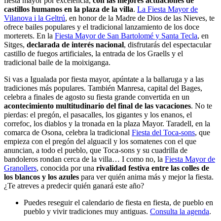
La
Fiesta Mayor y Día de San Félix
de Vilafranca del Penedès, es la
fiesta mayor por excelencia,
con las mejores actuaciones de
castillos humanos en la plaza de la villa
.
La Fiesta Mayor de
Vilanova i la Geltrú
, en honor de la Madre de Dios de las Nieves, te
ofrece bailes populares y el tradicional lanzamiento de los doce
morterets. En la
Fiesta Mayor de San Bartolomé y Santa Tecla
, en
Sitges,
declarada de interés nacional
, disfrutarás del espectacular
castillo de fuegos artificiales, la entrada de los Graells y el
tradicional baile de la moixiganga.
Si vas a Igualada por fiesta mayor, apúntate a la ballaruga y a las
tradiciones más populares. También Manresa, capital del Bages,
celebra a finales de agosto su fiesta grande convertida en un
acontecimiento multitudinario del final de las vacaciones
. No te
pierdas: el pregón, el pasacalles, los gigantes y los enanos, el
correfoc, los diablos y la tronada en la plaza Mayor. Taradell, en la
comarca de Osona, celebra la tradicional
Fiesta del Toca-sons
, que
empieza con el pregón del alguacil y los somatenes con el que
anuncian, a todo el pueblo, que Toca-sons y su cuadrilla de
bandoleros rondan cerca de la villa… I como no, la
Fiesta Mayor de
Granollers
, conocida por una
rivalidad festiva entre las colles de
los blancos y los azules
para ver quién anima más y mejor la fiesta.
¿Te atreves a predecir quién ganará este año?
Puedes reseguir el calendario de fiesta en fiesta, de pueblo en