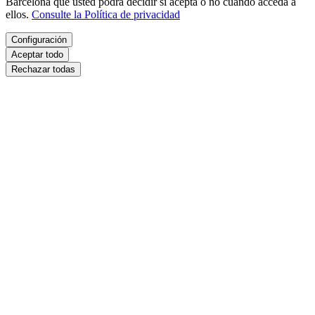
terceros con políticas de privacidad ajenas a la de la Diputación de
Barcelona que usted podrá decidir si acepta o no cuando acceda a
ellos.
Consulte la Política de privacidad
Configuración
Aceptar todo
Rechazar todas