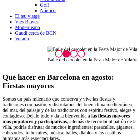
Golf
Náutico
El teu viatge
Vies Blaves
Modernismo
Gaudí cerca de BCN
Verano
Baile del cercolet en la Festa Major de Vilafranca del Penedès
C
Qué hacer en Bar
celona en agosto:
Fiestas mayores
Somos un país milenario que conserva y vive las fiestas y
tradiciones con pasión, y disfrutamos del buen clima mediterráneo,
del mar, del paisaje y de las tradiciones con espíritu festivo, alegre y
contagioso. Déjalo todo y da la bienvenida a
las fiestas mayores
más populares y participativas
, además de recordar al patrón de la
villa, podrás disfrutar de muchos ingredientes: pasacalles, gigantes,
cabezudos, trabucaires, música, bailes, diablos y los castillos