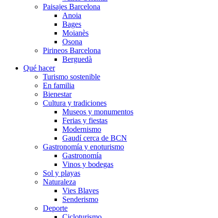
Paisajes Barcelona
Anoia
Bages
Moianès
Osona
Pirineos Barcelona
Berguedà
Qué hacer
Turismo sostenible
En familia
Bienestar
Cultura y tradiciones
Museos y monumentos
Ferias y fiestas
Modernismo
Gaudí cerca de BCN
Gastronomía y enoturismo
Gastronomía
Vinos y bodegas
Sol y playas
Naturaleza
Vies Blaves
Senderismo
Deporte
Cicloturismo