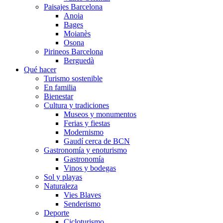
Paisajes Barcelona
Anoia
Bages
Moianès
Osona
Pirineos Barcelona
Berguedà
Qué hacer
Turismo sostenible
En familia
Bienestar
Cultura y tradiciones
Museos y monumentos
Ferias y fiestas
Modernismo
Gaudí cerca de BCN
Gastronomía y enoturismo
Gastronomía
Vinos y bodegas
Sol y playas
Naturaleza
Vies Blaves
Senderismo
Deporte
Cicloturismo