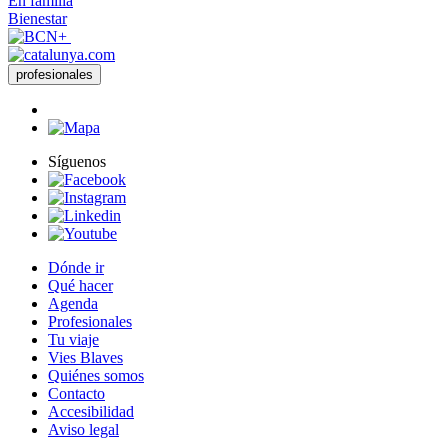
En familia
Bienestar
profesionales
Síguenos
Dónde ir
Qué hacer
Agenda
Profesionales
Tu viaje
Vies Blaves
Quiénes somos
Contacto
Accesibilidad
Aviso legal