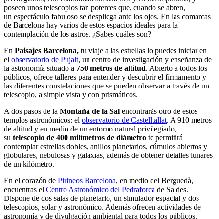
poseen unos telescopios tan potentes que, cuando se abren,
un espectáculo fabuloso se despliega ante los ojos. En las comarcas
de Barcelona hay varios de estos espacios ideales para la
contemplación de los astros. ¿Sabes cuáles son?
En
Paisajes Barcelona,
tu viaje a las estrellas lo puedes iniciar en
el
observatorio de Pujalt
, un centro de investigación y enseñanza de
la astronomía situado a
750 metros de altitud
. Abierto a todos los
públicos, ofrece talleres para entender y descubrir el firmamento y
las diferentes constelaciones que se pueden observar a través de un
telescopio, a simple vista y con prismáticos.
A dos pasos de la
Montaña de la Sal
encontrarás otro de estos
templos astronómicos: el
observatorio de Castelltallat
. A 910 metros
de altitud y en medio de un entorno natural privilegiado,
su
telescopio de 400 milímetros de diámetro
te permitirá
contemplar estrellas dobles, anillos planetarios, cúmulos abiertos y
globulares, nebulosas y galaxias, además de obtener detalles lunares
de un kilómetro.
En el corazón de
Pirineos Barcelona
, ​​en medio del Berguedà,
encuentras el
Centro Astronómico del Pedraforca
de Saldes.
Dispone de dos salas de planetario, un simulador espacial y dos
telescopios, solar y astronómico. Además ofrecen actividades de
astronomía y de divulgación ambiental para todos los públicos.