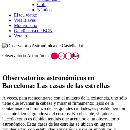
Golf
Náutico
El teu viatge
Vies Blaves
Modernismo
Gaudí cerca de BCN
Verano
Observatorio Astronómica de Castelltallat
N
Observatorios astronóm
icos en
Barcelona: Las casas de las estrellas
A veces, para reencontrarse con el milagro de la existencia, uno sólo
tiene que levantar la cabeza y mirar el firmamento: lejos de la
contaminación lumínica de las grandes ciudades, es posible percibir
bastante bien la grandeza del cosmos. No obstante, si quieres
hacerlo como es debido, tendrás que acercarte a un observatorio
astronómico. Estas casas de las estrellas se ubican en lugares
privilegiados, con estabilidad atmosférica y cielos impolutos, y