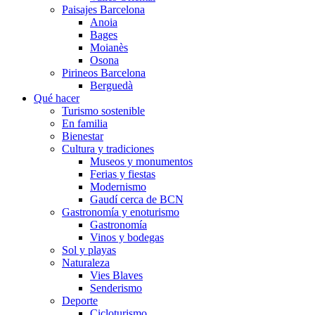
Paisajes Barcelona
Anoia
Bages
Moianès
Osona
Pirineos Barcelona
Berguedà
Qué hacer
Turismo sostenible
En familia
Bienestar
Cultura y tradiciones
Museos y monumentos
Ferias y fiestas
Modernismo
Gaudí cerca de BCN
Gastronomía y enoturismo
Gastronomía
Vinos y bodegas
Sol y playas
Naturaleza
Vies Blaves
Senderismo
Deporte
Cicloturismo