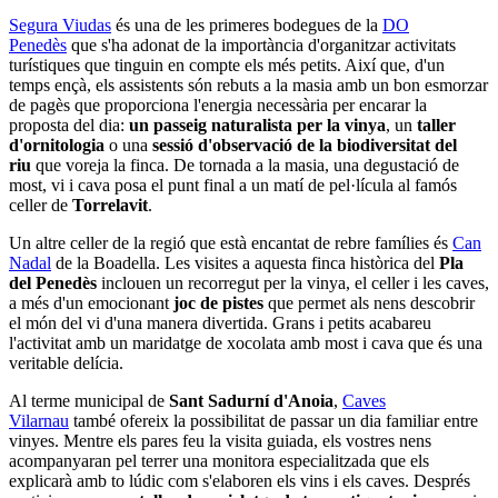
Segura Viudas
és una de les primeres bodegues de la
DO
Penedès
que s'ha adonat de la importància d'organitzar activitats
turístiques que tinguin en compte els més petits. Així que, d'un
temps ençà, els assistents són rebuts a la masia amb un bon esmorzar
de pagès que proporciona l'energia necessària per encarar la
proposta del dia:
un passeig naturalista per la vinya
, un
taller
d'ornitologia
o una
sessió d'observació de la biodiversitat del
riu
que voreja la finca. De tornada a la masia, una degustació de
most, vi i cava posa el punt final a un matí de pel·lícula al famós
celler de
Torrelavit
.
Un altre celler de la regió que està encantat de rebre famílies és
Can
Nadal
de la Boadella. Les visites a aquesta finca històrica del
Pla
del Penedès
inclouen un recorregut per la vinya, el celler i les caves,
a més d'un emocionant
joc de pistes
que permet als nens descobrir
el món del vi d'una manera divertida. Grans i petits acabareu
l'activitat amb un maridatge de xocolata amb most i cava que és una
veritable delícia.
Al terme municipal de
Sant Sadurní d'Anoia
,
Caves
Vilarnau
també ofereix la possibilitat de passar un dia familiar entre
vinyes. Mentre els pares feu la visita guiada, els vostres nens
acompanyaran pel terrer una monitora especialitzada que els
explicarà amb to lúdic com s'elaboren els vins i els caves. Després