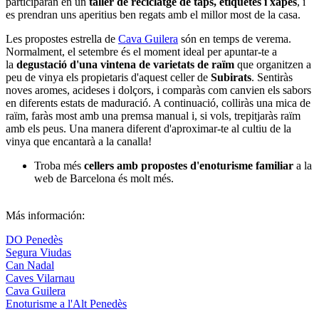
participaran en un
taller de reciclatge de taps, etiquetes i xapes
, i
es prendran uns aperitius ben regats amb el millor most de la casa.
Les propostes estrella de
Cava Guilera
són en temps de verema.
Normalment, el setembre és el moment ideal per apuntar-te a
la
degustació d'una vintena de varietats de raïm
que organitzen a
peu de vinya els propietaris d'aquest celler de
Subirats
. Sentiràs
noves aromes, acideses i dolçors, i comparàs com canvien els sabors
en diferents estats de maduració. A continuació, colliràs una mica de
raïm, faràs most amb una premsa manual i, si vols, trepitjaràs raïm
amb els peus. Una manera diferent d'aproximar-te al cultiu de la
vinya que encantarà a la canalla!
Troba més
cellers amb propostes d'enoturisme familiar
a la
web de Barcelona és molt més.
Más información:
DO Penedès
Segura Viudas
Can Nadal
Caves Vilarnau
Cava Guilera
Enoturisme a l'Alt Penedès