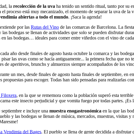
enoturismo
dad, la
recolección de la uva
ha tenido un sentido ritual, tanto por su 
 el proceso está muy mecanizado, el momento de separar la uva de la 
a vendimia abiertas a todo el mundo
. ¡Saca la agenda!
 extiende por las
Rutas del Vino
de las comarcas de Barcelona. La fiesta
y las bodegas se llenan de actividades que solo se pueden disfrutar dur
s en las bodegas… ideales para comer entre viñedos con el vino de cada
 cada año desde finales de agosto hasta octubre la comarca y las bodegas
 pisar las uvas como se hacía antiguamente... la primera fecha que no t
s de aperitivos, brunchs y almuerzos siempre acompañados de los vino
durante un mes, desde finales de agosto hasta finales de septiembre, e
tes propuestas para escoger. Todas han sido pensadas para realizarlas co
a Filoxera
, en la que se rememora como la población superó esta terrible 
na este insecto perjudicial y que vomita fuego por todas partes. ¡Es la 
e septiembre e incluye una
muestra enogastronómica
en la que las bod
 pueblo y las bodegas se llenan de música, mercados, muestras, visitas y