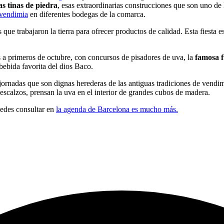
l Maresme!
 la Vendimia del Bages
. El pueblo se llena de gente decidida a disfrutar
as tinas de piedra
, esas extraordinarias construcciones que son uno de
 vendimia
en diferentes bodegas de la comarca.
​​que trabajaron la tierra para ofrecer productos de calidad. Esta fiesta 
 a primeros de octubre, con concursos de pisadores de uva, la
famosa f
 bebida favorita del dios Baco.
jornadas que son dignas herederas de las antiguas tradiciones de vendi
descalzos, prensan la uva en el interior de grandes cubos de madera.
uedes consultar en
la agenda de Barcelona es mucho más.