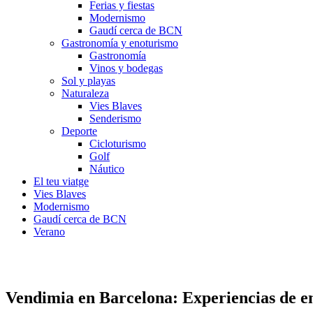
Ferias y fiestas
Modernismo
Gaudí cerca de BCN
Gastronomía y enoturismo
Gastronomía
Vinos y bodegas
Sol y playas
Naturaleza
Vies Blaves
Senderismo
Deporte
Cicloturismo
Golf
Náutico
El teu viatge
Vies Blaves
Modernismo
Gaudí cerca de BCN
Verano
Fiesta de la Vendimia de Alella