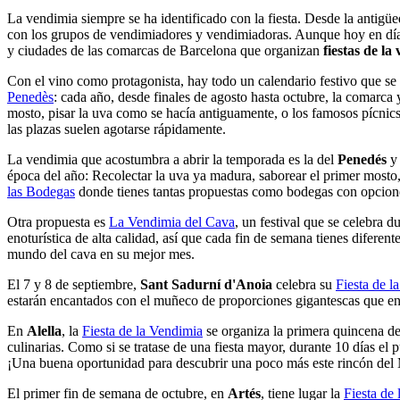
Vendimia en Barc
elona: Experiencias de 
La vendimia siempre se ha identificado con la fiesta. Desde la antigüe
con los grupos de vendimiadores y vendimiadoras. Aunque hoy en día
y ciudades de las comarcas de Barcelona que organizan
fiestas de l
Con el vino como protagonista, hay todo un calendario festivo que se
Penedès
: cada año, desde finales de agosto hasta octubre, la comarca 
mosto, pisar la uva como se hacía antiguamente, o los famosos pícnic
las plazas suelen agotarse rápidamente.
La vendimia que acostumbra a abrir la temporada es la del
Penedés
y
época del año: Recolectar la uva ya madura, saborear el primer mosto,
las Bodegas
donde tienes tantas propuestas como bodegas con opcione
Otra propuesta es
La Vendimia del Cava
, un festival que se celebra 
enoturística de alta calidad, así que cada fin de semana tienes diferen
mundo del cava en su mejor mes.
El 7 y 8 de septiembre,
Sant Sadurní d'Anoia
celebra su
Fiesta de l
estarán encantados con el muñeco de proporciones gigantescas que encar
En
Alella
, la
Fiesta de la Vendimia
se organiza la primera quincena d
culinarias. Como si se tratase de una fiesta mayor, durante 10 días el