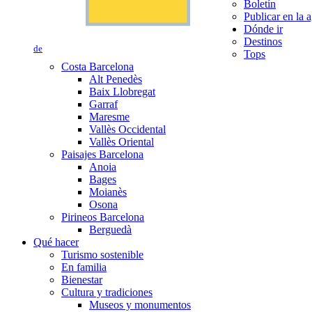
Boletín
Publicar en la 
Dónde ir
Destinos
de
Tops
Costa Barcelona
Alt Penedès
Baix Llobregat
Garraf
Maresme
Vallès Occidental
Vallès Oriental
Paisajes Barcelona
Anoia
Bages
Moianès
Osona
Pirineos Barcelona
Berguedà
Qué hacer
Turismo sostenible
En familia
Bienestar
Cultura y tradiciones
Museos y monumentos