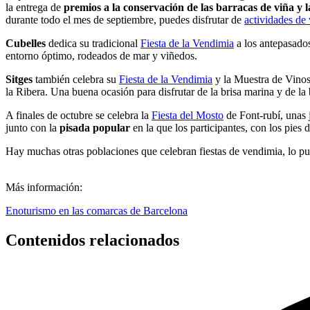
¡Una buena oportunidad para descubrir una poco más este rincón de
El primer fin de semana de octubre, en
Artés
, tiene lugar la
Fiesta de
la entrega de
premios a la conservación de las barracas de viña y l
durante todo el mes de septiembre, puedes disfrutar de
actividades de
Cubelles
dedica su tradicional
Fiesta de la Vendimia
a los antepasados 
entorno óptimo, rodeados de mar y viñedos.
Sitges
también celebra su
Fiesta de la Vendimia
y la Muestra de Vinos
la Ribera. Una buena ocasión para disfrutar de la brisa marina y de la
A finales de octubre se celebra la
Fiesta del Mosto
de Font-rubí, unas 
junto con la
pisada popular
en la que los participantes, con los pies 
Hay muchas otras poblaciones que celebran fiestas de vendimia, lo p
Más información:
Enoturismo en las comarcas de Barcelona
Contenidos relacionados